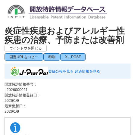
炎症性疾患およびアレルギー性
疾患の治療、予防または改善剤
ウインドウを閉じる
固定URLをコピー
印刷
XにPOST
登録公報を見る
経過情報を見る
開放特許情報番号：
L2026000021
開放特許情報登録日：
2026/1/9
最新更新日：
2026/1/9