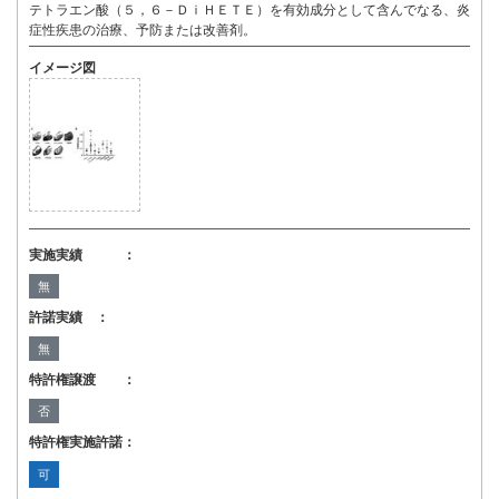
テトラエン酸（５，６－ＤｉＨＥＴＥ）を有効成分として含んでなる、炎
症性疾患の治療、予防または改善剤。
イメージ図
実施実績 ：
無
許諾実績 ：
無
特許権譲渡 ：
否
特許権実施許諾：
可