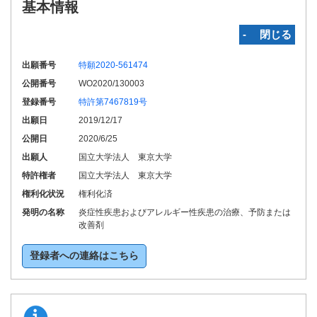
基本情報
‐ 閉じる
出願番号
特願2020-561474
公開番号
WO2020/130003
登録番号
特許第7467819号
出願日
2019/12/17
公開日
2020/6/25
出願人
国立大学法人 東京大学
特許権者
国立大学法人 東京大学
権利化状況
権利化済
発明の名称
炎症性疾患およびアレルギー性疾患の治療、予防または
改善剤
登録者への連絡はこちら