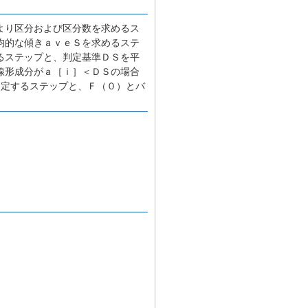
より区分および区分数を求めるス
均的な傾きａｖｅＳを求めるステ
るステップと、判定基準ＤＳを平
線形成分がａ［ｉ］＜ＤＳの場合
判定するステップと、Ｆ（０）とバ