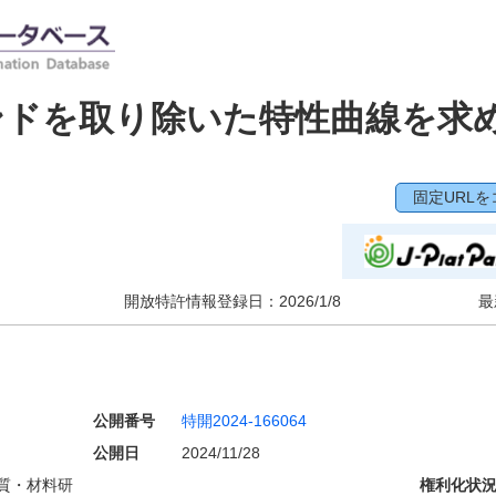
ンドを取り除いた特性曲線を求
固定URLを
開放特許情報登録日：
2026/1/8
最
公開番号
特開2024-166064
公開日
2024/11/28
質・材料研
権利化状