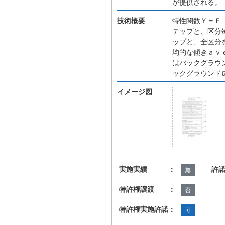
が提供される。
技術概要
特性関数Ｙ＝Ｆ
テップと、区分
ップと、全区分
均的な傾きａｖ
はバックグラウ
ックグラウンド
イメージ図
実施実績 ：
許
無
特許権譲渡 ：
否
特許権実施許諾：
可