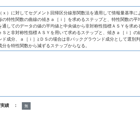
（ｘ）に対してセグメント回帰区分線形関数法を適用して情報量基準に
毎の特性関数の曲線の傾きａ［ｉ］を求めるステップと、特性関数の平
を通してのデータの値の平均値と中央値から非対称性指標ＡＳＹを求め
ｅＳと非対称性指標ＡＳＹを用いて求めるステップと、傾きａ［ｉ］の
ンド成分、ａ［ｉ］≧ＤＳの場合は非バックグラウンド成分として選別
成分を特性関数から減ずるステップからなる。
諾実績 ：
無