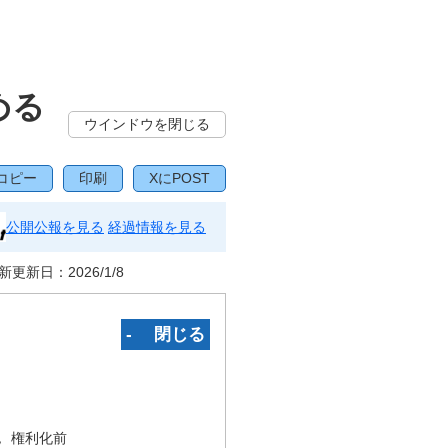
める
ウインドウを閉じる
コピー
印刷
XにPOST
公開公報を見る
経過情報を見る
新更新日：
2026/1/8
‐ 閉じる
況
権利化前