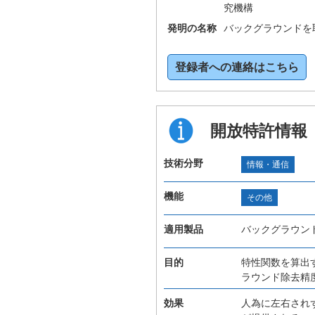
究機構
発明の名称
バックグラウンドを
登録者への連絡はこちら
開放特許情報
技術分野
情報・通信
機能
その他
適用製品
バックグラウン
目的
特性関数を算出
ラウンド除去精
効果
人為に左右され