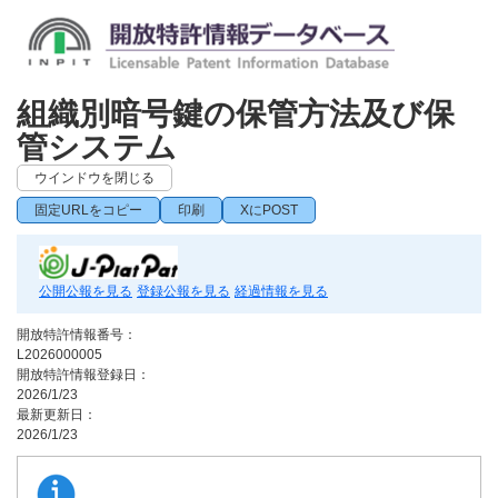
組織別暗号鍵の保管方法及び保
管システム
ウインドウを閉じる
固定URLをコピー
印刷
XにPOST
公開公報を見る
登録公報を見る
経過情報を見る
開放特許情報番号：
L2026000005
開放特許情報登録日：
2026/1/23
最新更新日：
2026/1/23