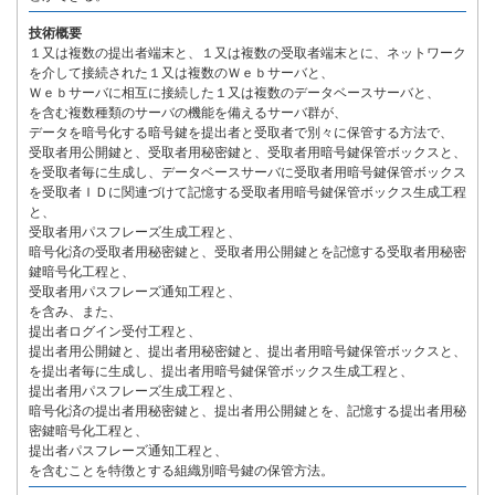
技術概要
１又は複数の提出者端末と、１又は複数の受取者端末とに、ネットワーク
を介して接続された１又は複数のＷｅｂサーバと、
Ｗｅｂサーバに相互に接続した１又は複数のデータベースサーバと、
を含む複数種類のサーバの機能を備えるサーバ群が、
データを暗号化する暗号鍵を提出者と受取者で別々に保管する方法で、
受取者用公開鍵と、受取者用秘密鍵と、受取者用暗号鍵保管ボックスと、
を受取者毎に生成し、データベースサーバに受取者用暗号鍵保管ボックス
を受取者ＩＤに関連づけて記憶する受取者用暗号鍵保管ボックス生成工程
と、
受取者用パスフレーズ生成工程と、
暗号化済の受取者用秘密鍵と、受取者用公開鍵とを記憶する受取者用秘密
鍵暗号化工程と、
受取者用パスフレーズ通知工程と、
を含み、また、
提出者ログイン受付工程と、
提出者用公開鍵と、提出者用秘密鍵と、提出者用暗号鍵保管ボックスと、
を提出者毎に生成し、提出者用暗号鍵保管ボックス生成工程と、
提出者用パスフレーズ生成工程と、
暗号化済の提出者用秘密鍵と、提出者用公開鍵とを、記憶する提出者用秘
密鍵暗号化工程と、
提出者パスフレーズ通知工程と、
を含むことを特徴とする組織別暗号鍵の保管方法。