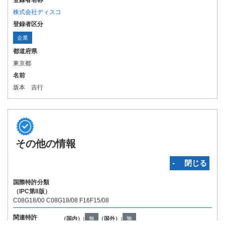
登録者名称
株式会社ディスコ
登録者区分
企業
都道府県
東京都
名前
坂本 吉行
その他の情報
‐ 閉じる
国際特許分類
（IPC第8版）
C08G18/00 C08G18/08 F16F15/08
関連特許
（国内）:
無
（国外）:
無