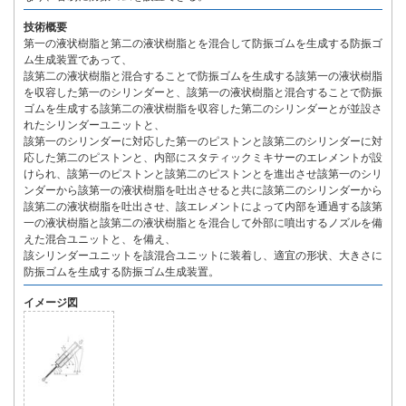
技術概要
第一の液状樹脂と第二の液状樹脂とを混合して防振ゴムを生成する防振ゴ
ム生成装置であって、
該第二の液状樹脂と混合することで防振ゴムを生成する該第一の液状樹脂
を収容した第一のシリンダーと、該第一の液状樹脂と混合することで防振
ゴムを生成する該第二の液状樹脂を収容した第二のシリンダーとが並設さ
れたシリンダーユニットと、
該第一のシリンダーに対応した第一のピストンと該第二のシリンダーに対
応した第二のピストンと、内部にスタティックミキサーのエレメントが設
けられ、該第一のピストンと該第二のピストンとを進出させ該第一のシリ
ンダーから該第一の液状樹脂を吐出させると共に該第二のシリンダーから
該第二の液状樹脂を吐出させ、該エレメントによって内部を通過する該第
一の液状樹脂と該第二の液状樹脂とを混合して外部に噴出するノズルを備
えた混合ユニットと、を備え、
該シリンダーユニットを該混合ユニットに装着し、適宜の形状、大きさに
防振ゴムを生成する防振ゴム生成装置。
イメージ図