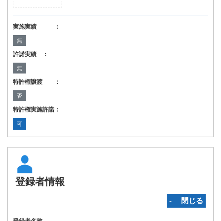
実施実績 ：
無
許諾実績 ：
無
特許権譲渡 ：
否
特許権実施許諾：
可
登録者情報
‐ 閉じる