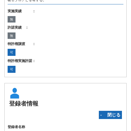
吸引ブロアとを有する。
実施実績 ：
無
許諾実績 ：
無
特許権譲渡 ：
可
特許権実施許諾：
可
登録者情報
‐ 閉じる
登録者名称