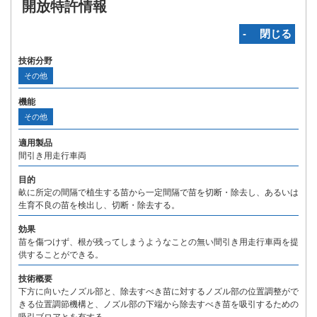
開放特許情報
‐ 閉じる
技術分野
その他
機能
その他
適用製品
間引き用走行車両
目的
畝に所定の間隔で植生する苗から一定間隔で苗を切断・除去し、あるいは
生育不良の苗を検出し、切断・除去する。
効果
苗を傷つけず、根が残ってしまうようなことの無い間引き用走行車両を提
供することができる。
技術概要
下方に向いたノズル部と、除去すべき苗に対するノズル部の位置調整がで
きる位置調節機構と、ノズル部の下端から除去すべき苗を吸引するための