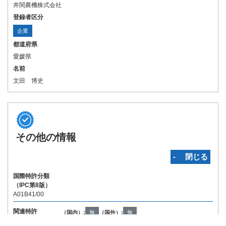
井関農機株式会社
登録者区分
企業
都道府県
愛媛県
名前
文田 博史
その他の情報
‐ 閉じる
国際特許分類
（IPC第8版）
A01B41/00
関連特許
（国内）:
無
（国外）:
無