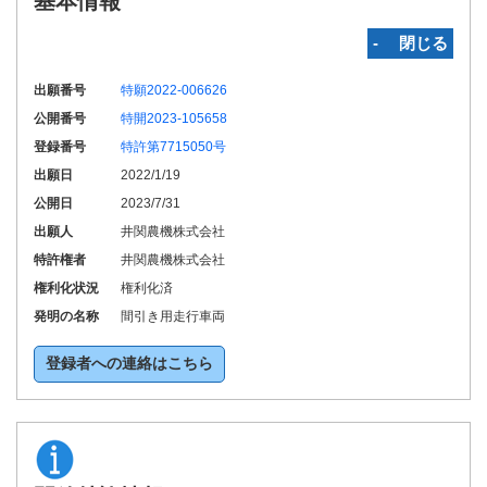
基本情報
‐ 閉じる
出願番号
特願2022-006626
公開番号
特開2023-105658
登録番号
特許第7715050号
出願日
2022/1/19
公開日
2023/7/31
出願人
井関農機株式会社
特許権者
井関農機株式会社
権利化状況
権利化済
発明の名称
間引き用走行車両
登録者への連絡はこちら