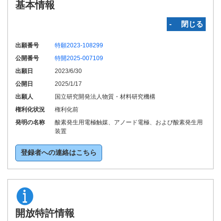
基本情報
‐ 閉じる
出願番号
特願2023-108299
公開番号
特開2025-007109
出願日
2023/6/30
公開日
2025/1/17
出願人
国立研究開発法人物質・材料研究機構
権利化状況
権利化前
発明の名称
酸素発生用電極触媒、アノード電極、および酸素発生用
装置
登録者への連絡はこちら
開放特許情報