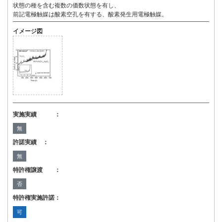
状態の種を含む複数の価数状態を有し、
前記電極触媒は酸素空孔を有する、酸素発生用電極触媒。
イメージ図
実施実績 ：
無
許諾実績 ：
無
特許権譲渡 ：
否
特許権実施許諾：
可