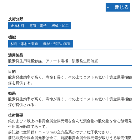
‐ 閉じる
技術分野
金属材料
電気・電子
機械・加工
機能
材料・素材の製造
機械・部品の製造
適用製品
酸素発生用電極触媒、アノード電極、酸素発生用装置
目的
酸素発生効率が高く、寿命も長く、その上でコストも低い非貴金属電極触
媒を提供する。
効果
酸素発生効率が高く、寿命が長く、その上でコストも低い非貴金属電極触
媒が提供される。
技術概要
銀および２以上の非貴金属金属元素を含んだ混合物の酸化物を含む酸素発
生用電極触媒であって、
前記銀は空間群Ｆｍ－３ｍの立方晶系かつナノ粒子状であり、
前記非貴金属金属元素は全て、前記非貴金属金属元素が取りうる最高価数