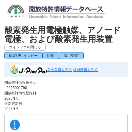
酸素発生用電極触媒、アノード
電極、および酸素発生用装置
ウインドウを閉じる
固定URLをコピー
印刷
XにPOST
公開公報を見る
経過情報を見る
開放特許情報番号：
L2025001790
開放特許情報登録日：
2026/1/6
最新更新日：
2026/1/6