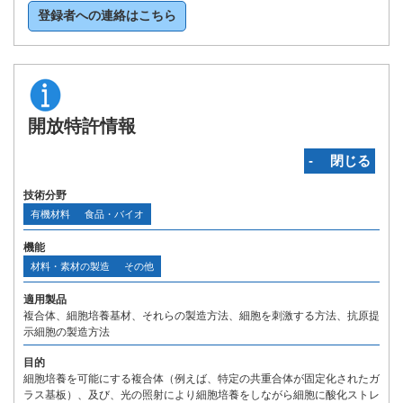
登録者への連絡はこちら
開放特許情報
‐ 閉じる
技術分野
有機材料
食品・バイオ
機能
材料・素材の製造
その他
適用製品
複合体、細胞培養基材、それらの製造方法、細胞を刺激する方法、抗原提
示細胞の製造方法
目的
細胞培養を可能にする複合体（例えば、特定の共重合体が固定化されたガ
ラス基板）、及び、光の照射により細胞培養をしながら細胞に酸化ストレ