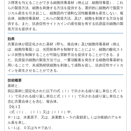
ス障害を与えることができる細胞培養基材（例えば、細胞培養皿）、これ
らの製造方法、細胞を刺激する方法を提供する。選択的に細胞内で脂質ラ
ジカル産生を引き起こし、細胞質内で過剰な活性酸素種を産生しない、複
合体、細胞培養基材、これらの製造方法、及び、細胞を刺激する方法を提
供する。また、抗炎症性サイトカインの産生能を有する抗原提示細胞の製
造方法を提供する。
効果
共重合体が固定化された基材（即ち、複合体）及び細胞培養基材（例え
ば、細胞培養皿）は、光照射条件を制御することにより、細胞の酸化スト
レス状態を制御することが可能な実験手法を提供することができる。ま
た、抗原提示細胞の製造方法では、一重項酸素を発生する細胞培養基材を
用いることで、未成熟樹状細胞を刺激して成熟を促し、抗炎症性サイトカ
インを産生させることができる。
技術概要
基材と、
前記基材に固定化された以下の式（Ｉ）で示される繰り返し単位と式（Ｉ
Ｉ）で示される繰り返し単位と式（ＩＩＩ）で示される繰り返し単位とを
含む共重合体とを含む、複合体。
【化１】
（式（Ｉ）、（ＩＩ）又は（ＩＩＩ）中、
Ｒ↑１は、水素原子、又は、炭素数１～５の直鎖若しくは分岐鎖のアルキ
ル基を表し、
Ｌ↑１は、Ｏ又はＮＨであり、