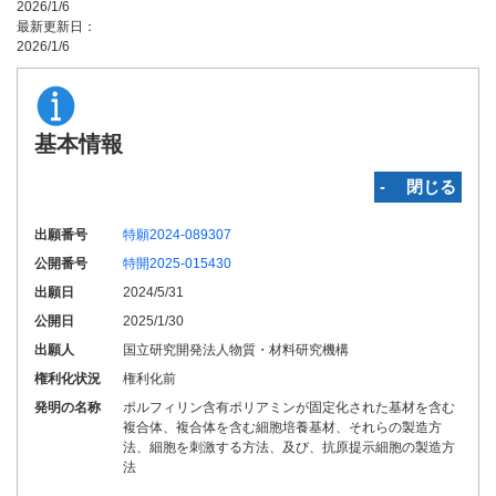
2026/1/6
最新更新日：
2026/1/6
基本情報
‐ 閉じる
出願番号
特願2024-089307
公開番号
特開2025-015430
出願日
2024/5/31
公開日
2025/1/30
出願人
国立研究開発法人物質・材料研究機構
権利化状況
権利化前
発明の名称
ポルフィリン含有ポリアミンが固定化された基材を含む
複合体、複合体を含む細胞培養基材、それらの製造方
法、細胞を刺激する方法、及び、抗原提示細胞の製造方
法