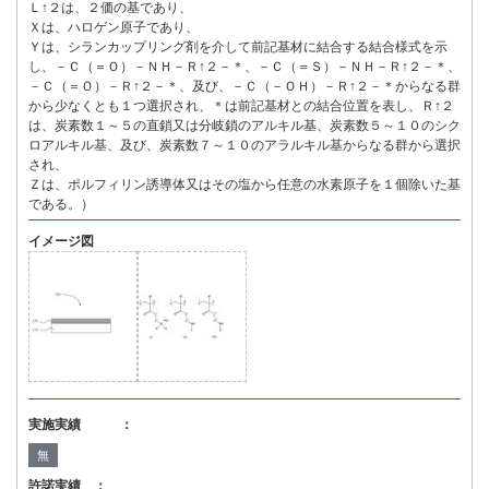
Ｌ↑２は、２価の基であり、
Ｘは、ハロゲン原子であり、
Ｙは、シランカップリング剤を介して前記基材に結合する結合様式を示
し、－Ｃ（＝Ｏ）－ＮＨ－Ｒ↑２－＊、－Ｃ（＝Ｓ）－ＮＨ－Ｒ↑２－＊、
－Ｃ（＝Ｏ）－Ｒ↑２－＊、及び、－Ｃ（－ＯＨ）－Ｒ↑２－＊からなる群
から少なくとも１つ選択され、＊は前記基材との結合位置を表し、Ｒ↑２
は、炭素数１～５の直鎖又は分岐鎖のアルキル基、炭素数５～１０のシク
ロアルキル基、及び、炭素数７～１０のアラルキル基からなる群から選択
され、
Ｚは、ポルフィリン誘導体又はその塩から任意の水素原子を１個除いた基
である。）
イメージ図
実施実績 ：
無
許諾実績 ：