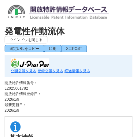
発電性作動流体
ウインドウを閉じる
固定URLをコピー
印刷
XにPOST
公開公報を見る
登録公報を見る
経過情報を見る
開放特許情報番号：
L2025001782
開放特許情報登録日：
2026/1/9
最新更新日：
2026/1/9