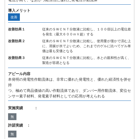
電位が高く、なおかつ経済性に優れた発電性作動流体
導入メリット
改善
改善効果１
従来のＳＷＣＮＴ分散液に比較し、１００倍以上の電位差
を発生（最大６００ｍＶ超）する
改善効果２
従来のＳＷＣＮＴ分散液に比較し、使用量が僅かで済む上
に、溶媒が水でよいため、これまでのゲルに比べてゲル単
価は最も安価となる
改善効果３
従来のＳＷＣＮＴ分散液に比較し、水との親和性が高く、
製造が容易となる
アピール内容
本発明の発電性作動流体は、非常に優れた発電性と、優れた経済性を併せ
持
つ、極めて商品価値の高い作動流体であり、ダンパー用作動流体、変位セ
ンサー素子材料、発電素子材料としての応用が考えられる
実施実績 ：
無
許諾実績 ：
無