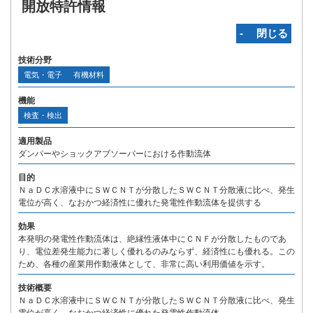
開放特許情報
‐ 閉じる
技術分野
電気・電子
有機材料
機能
検査・検出
適用製品
ダンパーやショックアブソーバーにおける作動流体
目的
ＮａＤＣ水溶液中にＳＷＣＮＴが分散したＳＷＣＮＴ分散液に比べ、発生
電位が高く、なおかつ経済性に優れた発電性作動流体を提供する
効果
本発明の発電性作動流体は、絶縁性液体中にＣＮＦが分散したものであ
り、電位差発生能力に著しく優れるのみならず、経済性にも優れる。この
ため、各種の産業用作動液体として、非常に高い利用価値を示す。
技術概要
ＮａＤＣ水溶液中にＳＷＣＮＴが分散したＳＷＣＮＴ分散液に比べ、発生