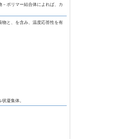
物－ポリマー結合体によれば、カ
薬物と、を含み、温度応答性を有
ル状凝集体。