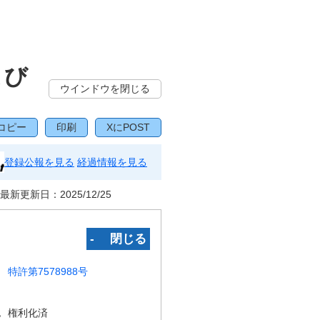
よび
ウインドウを閉じる
コピー
印刷
XにPOST
登録公報を見る
経過情報を見る
最新更新日：
2025/12/25
‐ 閉じる
特許第7578988号
況
権利化済