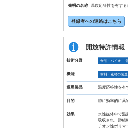
発明の名称
温度応答性を有する
登録者への連絡はこちら
開放特許情報
技術分野
食品・バイオ
機能
材料・素材の製造
適用製品
温度応答性を有
目的
肺に効率的に薬
効果
水性媒体中で温
吸収され、肺組
チオン性ポリマ