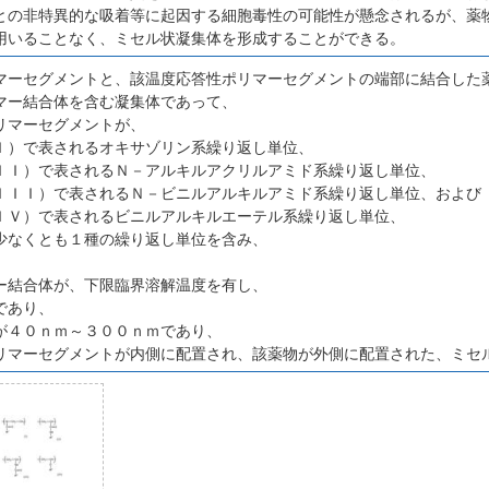
との非特異的な吸着等に起因する細胞毒性の可能性が懸念されるが、薬
用いることなく、ミセル状凝集体を形成することができる。
マーセグメントと、該温度応答性ポリマーセグメントの端部に結合した
マー結合体を含む凝集体であって、
リマーセグメントが、
Ｉ）で表されるオキサゾリン系繰り返し単位、
ＩＩ）で表されるＮ－アルキルアクリルアミド系繰り返し単位、
ＩＩＩ）で表されるＮ－ビニルアルキルアミド系繰り返し単位、および
ＩＶ）で表されるビニルアルキルエーテル系繰り返し単位、
少なくとも１種の繰り返し単位を含み、
ー結合体が、下限臨界溶解温度を有し、
であり、
が４０ｎｍ～３００ｎｍであり、
リマーセグメントが内側に配置され、該薬物が外側に配置された、ミセ