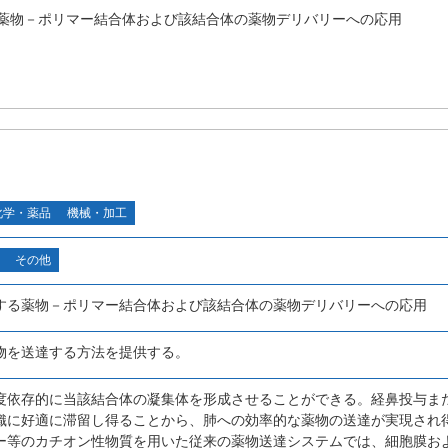
薬物－ポリマー結合体および該結合体の薬物デリバリーへの応用
化学・薬品
機械・加工
その他
する薬物－ポリマー結合体および該結合体の薬物デリバリーへの応用
物を送達する方法を提供する。
度依存的に当該結合体の凝集体を形成させることができる。経鼻投与ま
織に好適に滞留し得ることから、肺への効率的な薬物の送達が実現され
ー等のカチオン性物質を用いた従来の薬物送達システムでは、細胞膜お