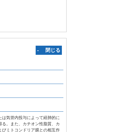
‐ 閉じる
たは気管内投与によって経肺的に
得る。また、カチオン性脂質、カ
よびミトコンドリア膜との相互作