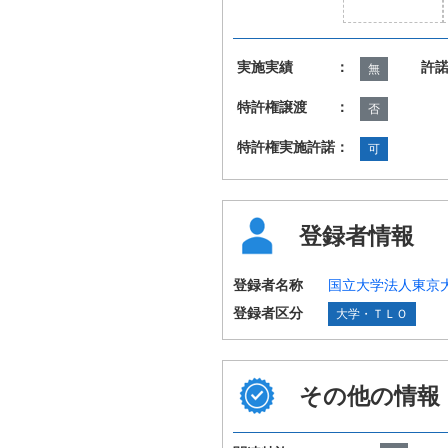
実施実績 ：
許
無
特許権譲渡 ：
否
特許権実施許諾：
可
登録者情報
登録者名称
国立大学法人東京
登録者区分
大学・ＴＬＯ
その他の情報