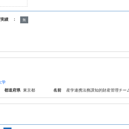
諾実績 ：
無
大学
都道府県
東京都
名前
産学連携法務課知的財産管理チー