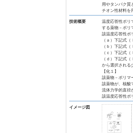
用やタンパク質
チオン性材料を
技術概要
温度応答性ポリ
する薬物－ポリ
該温度応答性ポ
（ａ）下記式（
（ｂ）下記式（
（ｃ）下記式（
（ｄ）下記式（
から選択される
【化１】
該薬物－ポリマ
該薬物が、核酸
流体力学的直径
該温度応答性ポ
イメージ図