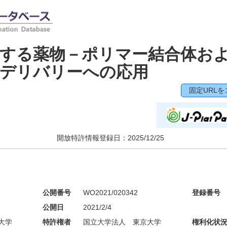
有する薬物－ポリマー結合体お
物デリバリーへの応用
固定URLを
開放特許情報登録日：
2025/12/25
公開番号
WO2021/020342
登録番号
公開日
2021/2/4
大学
特許権者
国立大学法人 東京大学
権利化状