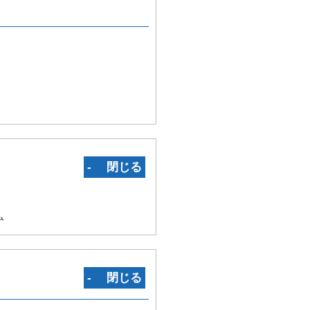
‐ 閉じる
ム
‐ 閉じる