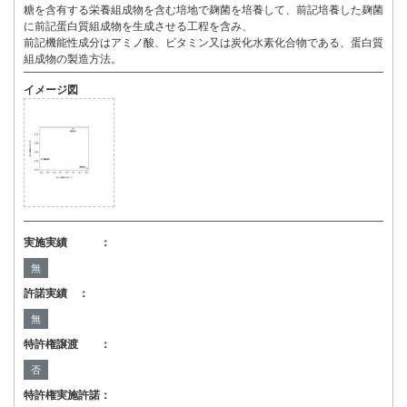
糖を含有する栄養組成物を含む培地で麹菌を培養して、前記培養した麹菌
に前記蛋白質組成物を生成させる工程を含み、
前記機能性成分はアミノ酸、ビタミン又は炭化水素化合物である、蛋白質
組成物の製造方法。
イメージ図
実施実績 ：
無
許諾実績 ：
無
特許権譲渡 ：
否
特許権実施許諾：