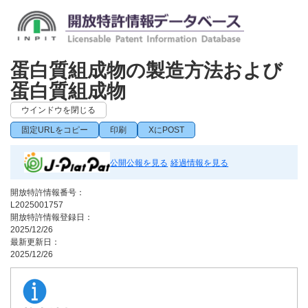
蛋白質組成物の製造方法および
蛋白質組成物
ウインドウを閉じる
固定URLをコピー
印刷
XにPOST
公開公報を見る
経過情報を見る
開放特許情報番号：
L2025001757
開放特許情報登録日：
2025/12/26
最新更新日：
2025/12/26