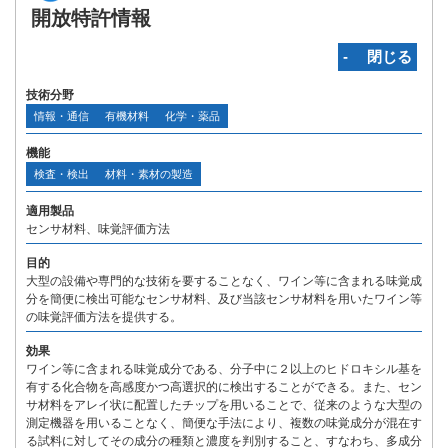
開放特許情報
‐ 閉じる
技術分野
情報・通信
有機材料
化学・薬品
機能
検査・検出
材料・素材の製造
適用製品
センサ材料、味覚評価方法
目的
大型の設備や専門的な技術を要することなく、ワイン等に含まれる味覚成
分を簡便に検出可能なセンサ材料、及び当該センサ材料を用いたワイン等
の味覚評価方法を提供する。
効果
ワイン等に含まれる味覚成分である、分子中に２以上のヒドロキシル基を
有する化合物を高感度かつ高選択的に検出することができる。また、セン
サ材料をアレイ状に配置したチップを用いることで、従来のような大型の
測定機器を用いることなく、簡便な手法により、複数の味覚成分が混在す
る試料に対してその成分の種類と濃度を判別すること、すなわち、多成分