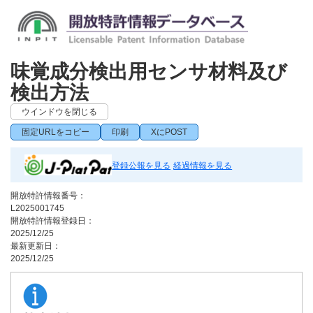
味覚成分検出用センサ材料及び
検出方法
ウインドウを閉じる
固定URLをコピー
印刷
XにPOST
登録公報を見る
経過情報を見る
開放特許情報番号：
L2025001745
開放特許情報登録日：
2025/12/25
最新更新日：
2025/12/25