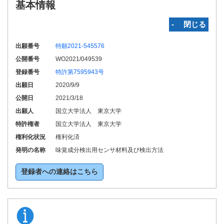
基本情報
‐ 閉じる
出願番号
特願2021-545576
公開番号
WO2021/049539
登録番号
特許第7595943号
出願日
2020/9/9
公開日
2021/3/18
出願人
国立大学法人 東京大学
特許権者
国立大学法人 東京大学
権利化状況
権利化済
発明の名称
味覚成分検出用センサ材料及び検出方法
登録者への連絡はこちら