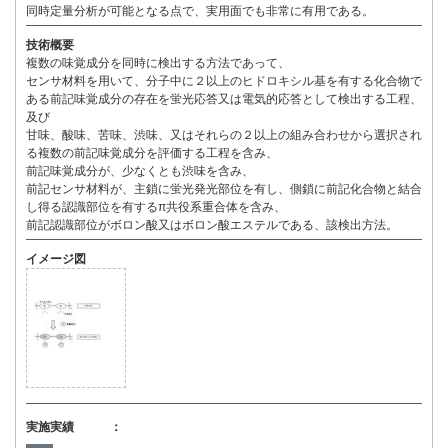
同時定量分析が可能となる点で、実用面でも非常に有用である。
技術概要
複数の味覚成分を同時に検出する方法であって、
センサ材料を用いて、分子中に２以上のヒドロキシル基を有する化合物で
ある前記味覚成分の存在を蛍光応答又は電気的応答として検出する工程、
及び
甘味、酸味、苦味、渋味、又はそれらの２以上の組み合わせから選択され
る複数の前記味覚成分を評価する工程を含み、
前記味覚成分が、少なくとも渋味を含み、
前記センサ材料が、主鎖に蛍光発光部位を有し、側鎖に前記化合物と結合
し得る認識部位を有するπ共役系重合体を含み、
前記認識部位がボロン酸又はボロン酸エステルである、該検出方法。
イメージ図
実施実績 ：