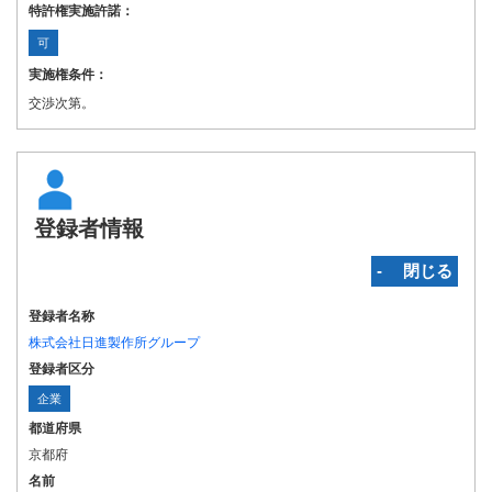
特許権実施許諾：
可
実施権条件：
交渉次第。
登録者情報
‐ 閉じる
登録者名称
株式会社日進製作所グループ
登録者区分
企業
都道府県
京都府
名前