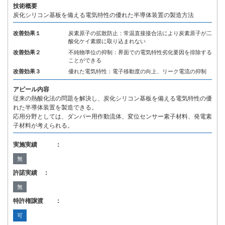
技術概要
炭化シリコン基板を備える電気特性の優れた半導体装置の製造方法
改善効果１
炭素原子の拡散防止：常温直接接合法により炭素原子が二
酸化ケイ素膜に取り込まれない
改善効果２
不純物準位の抑制：界面での電気特性劣化要因を排除する
ことができる
改善効果３
優れた電気特性：電子移動度の向上、リーク電流の抑制
アピール内容
従来の熱酸化法の問題を解決し、炭化シリコン基板を備える電気特性の優
れた半導体装置を製造できる。
応用分野としては、ダンパー用作動流体、変位センサー素子材料、発電素
子材料が考えられる。
実施実績 ：
無
許諾実績 ：
無
特許権譲渡 ：
可