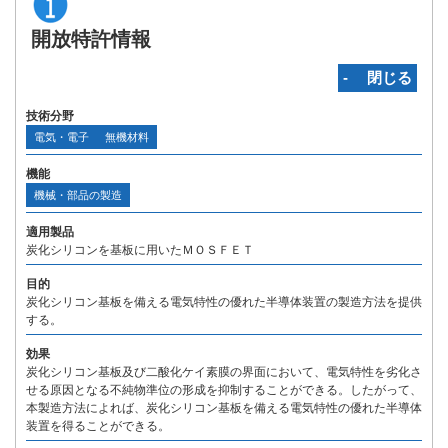
開放特許情報
‐ 閉じる
技術分野
電気・電子
無機材料
機能
機械・部品の製造
適用製品
炭化シリコンを基板に用いたＭＯＳＦＥＴ
目的
炭化シリコン基板を備える電気特性の優れた半導体装置の製造方法を提供
する。
効果
炭化シリコン基板及び二酸化ケイ素膜の界面において、電気特性を劣化さ
せる原因となる不純物準位の形成を抑制することができる。したがって、
本製造方法によれば、炭化シリコン基板を備える電気特性の優れた半導体
装置を得ることができる。