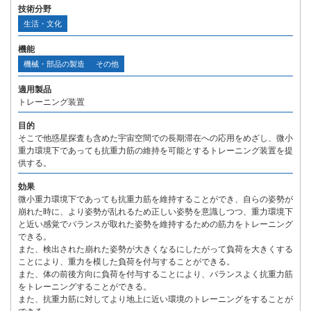
技術分野
生活・文化
機能
機械・部品の製造
その他
適用製品
トレーニング装置
目的
そこで他惑星探査も含めた宇宙空間での長期滞在への応用をめざし、微小
重力環境下であっても抗重力筋の維持を可能とするトレーニング装置を提
供する。
効果
微小重力環境下であっても抗重力筋を維持することができ、自らの姿勢が
崩れた時に、より姿勢が乱れるため正しい姿勢を意識しつつ、重力環境下
と近い感覚でバランスが取れた姿勢を維持するための筋力をトレーニング
できる。
また、検出された崩れた姿勢が大きくなるにしたがって負荷を大きくする
ことにより、重力を模した負荷を付与することができる。
また、体の前後方向に負荷を付与することにより、バランスよく抗重力筋
をトレーニングすることができる。
また、抗重力筋に対してより地上に近い環境のトレーニングをすることが