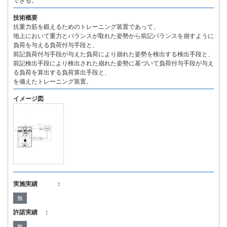
できる。
技術概要
抗重力筋を鍛えるためのトレーニング装置であって、
地上において重力とバランスが取れた姿勢から前記バランスを崩すように
負荷を与える負荷付与手段と、
前記負荷付与手段が与えた負荷により崩れた姿勢を検出する検出手段と、
前記検出手段により検出された崩れた姿勢に基づいて負荷付与手段が与え
る負荷を算出する負荷算出手段と、
を備えたトレーニング装置。
イメージ図
実施実績 ：
無
許諾実績 ：
無