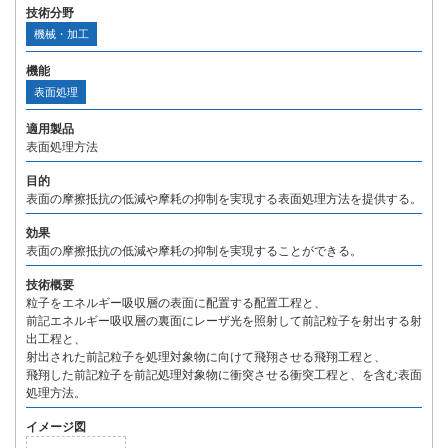
技術分野
機械・加工
機能
表面処理
適用製品
表面処理方法
目的
表面の摩擦抵抗の低減や摩耗の抑制を実現する表面処理方法を提供する。
効果
表面の摩擦抵抗の低減や摩耗の抑制を実現することができる。
技術概要
粒子をエネルギー吸収層の表面に配置する配置工程と、
前記エネルギー吸収層の裏面にレーザ光を照射して前記粒子を射出する射
出工程と、
射出された前記粒子を処理対象物に向けて飛翔させる飛翔工程と、
飛翔した前記粒子を前記処理対象物に衝突させる衝突工程と、を含む表面
処理方法。
イメージ図