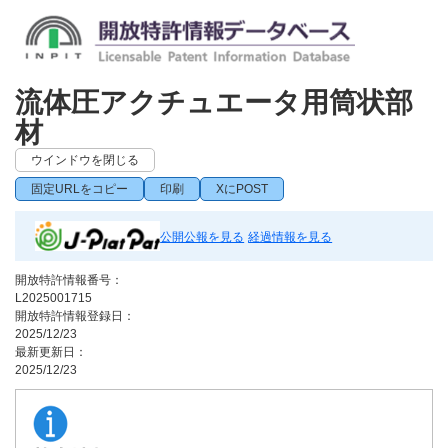
流体圧アクチュエータ用筒状部
材
ウインドウを閉じる
固定URLをコピー
印刷
XにPOST
公開公報を見る
経過情報を見る
開放特許情報番号：
L2025001715
開放特許情報登録日：
2025/12/23
最新更新日：
2025/12/23