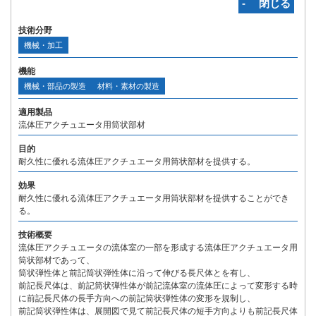
‐ 閉じる
技術分野
機械・加工
機能
機械・部品の製造
材料・素材の製造
適用製品
流体圧アクチュエータ用筒状部材
目的
耐久性に優れる流体圧アクチュエータ用筒状部材を提供する。
効果
耐久性に優れる流体圧アクチュエータ用筒状部材を提供することができ
る。
技術概要
流体圧アクチュエータの流体室の一部を形成する流体圧アクチュエータ用
筒状部材であって、
筒状弾性体と前記筒状弾性体に沿って伸びる長尺体とを有し、
前記長尺体は、前記筒状弾性体が前記流体室の流体圧によって変形する時
に前記長尺体の長手方向への前記筒状弾性体の変形を規制し、
前記筒状弾性体は、展開図で見て前記長尺体の短手方向よりも前記長尺体