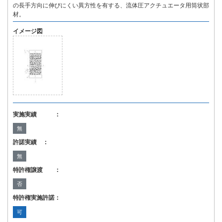
の長手方向に伸びにくい異方性を有する、流体圧アクチュエータ用筒状部
材。
イメージ図
実施実績 ：
無
許諾実績 ：
無
特許権譲渡 ：
否
特許権実施許諾：
可