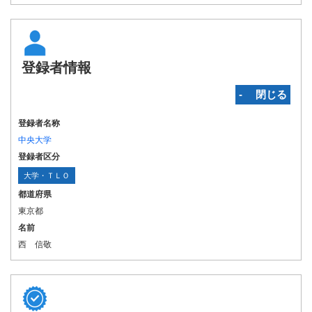
登録者情報
‐ 閉じる
登録者名称
中央大学
登録者区分
大学・ＴＬＯ
都道府県
東京都
名前
西 信敬