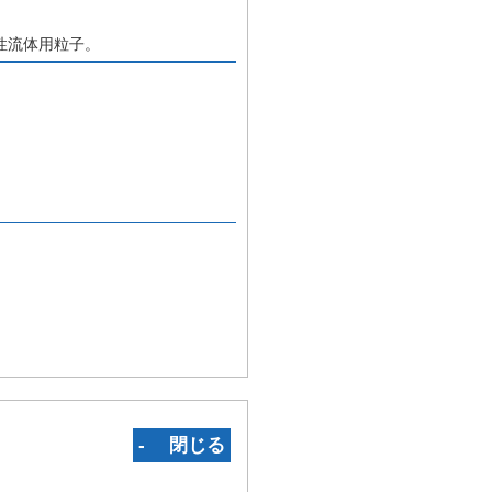
性流体用粒子。
‐ 閉じる