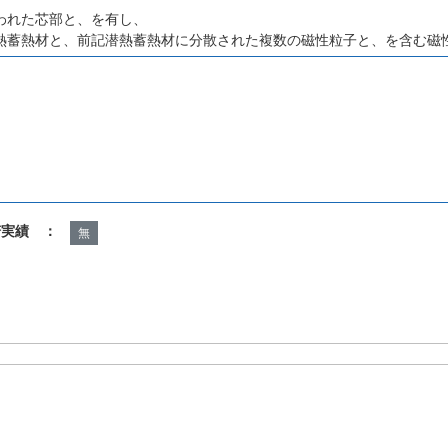
われた芯部と、を有し、
熱蓄熱材と、前記潜熱蓄熱材に分散された複数の磁性粒子と、を含む磁
諾実績 ：
無