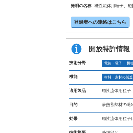
発明の名称
磁性流体用粒子、磁
登録者への連絡はこちら
開放特許情報
技術分野
電気・電子
機
機能
材料・素材の製造
適用製品
磁性流体用粒子
目的
潜熱蓄熱材の過
効果
磁性流体用粒子
技術概要
外殻部と、