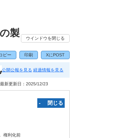
の製
ウインドウを閉じる
コピー
印刷
XにPOST
公開公報を見る
経過情報を見る
最新更新日：
2025/12/23
‐ 閉じる
況
権利化前