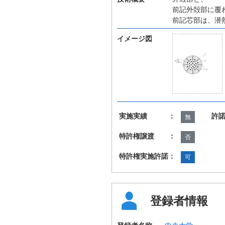
前記外殻部に覆
前記芯部は、潜
イメージ図
実施実績 ：
許
無
特許権譲渡 ：
否
特許権実施許諾：
可
登録者情報