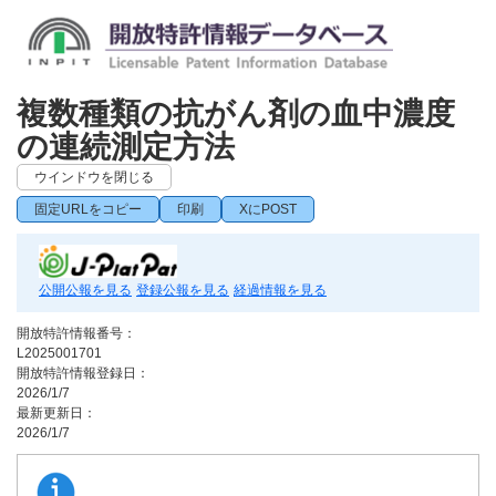
複数種類の抗がん剤の血中濃度
の連続測定方法
ウインドウを閉じる
固定URLをコピー
印刷
XにPOST
公開公報を見る
登録公報を見る
経過情報を見る
開放特許情報番号：
L2025001701
開放特許情報登録日：
2026/1/7
最新更新日：
2026/1/7