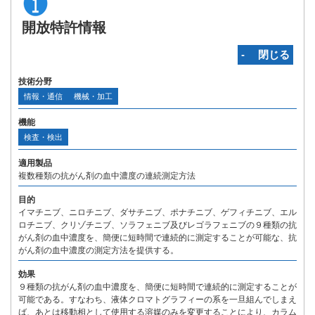
開放特許情報
‐ 閉じる
技術分野
情報・通信
機械・加工
機能
検査・検出
適用製品
複数種類の抗がん剤の血中濃度の連続測定方法
目的
イマチニブ、ニロチニブ、ダサチニブ、ポナチニブ、ゲフィチニブ、エル
ロチニブ、クリゾチニブ、ソラフェニブ及びレゴラフェニブの９種類の抗
がん剤の血中濃度を、簡便に短時間で連続的に測定することが可能な、抗
がん剤の血中濃度の測定方法を提供する。
効果
９種類の抗がん剤の血中濃度を、簡便に短時間で連続的に測定することが
可能である。すなわち、液体クロマトグラフィーの系を一旦組んでしまえ
ば、あとは移動相として使用する溶媒のみを変更することにより、カラム