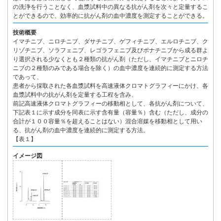
の洗浄を行うことなく、血漿試料中の異なる抗がん剤を次々と定量するこ
とができるので、効率的に抗がん剤の血中濃度を測定することができる。
技術概要
イマチニブ、ニロチニブ、ダサチニブ、ゲフィチニブ、エルロチニブ、ク
リゾチニブ、ソラフェニブ、レゴラフェニブ及びポナチニブから成る群よ
り選択される少なくとも２種類の抗がん剤（ただし、イマチニブとニロチ
ニブの２種類のみである場合を除く）の血中濃度を連続的に測定する方法
であって、
患者から採取された各血漿試料を高速液体クロマトグラフィーにかけ、各
血漿試料中の抗がん剤を定量する工程を含み、
前記高速液体クロマトグラフィーの移動相として、各抗がん剤について、
下記表１に示す成分を同表に示す含有量（容量％）含む（ただし、成分の
合計が１００容量％を超えることはない）混合溶媒を移動相として用い
る、抗がん剤の血中濃度を連続的に測定する方法。
【表１】
イメージ図