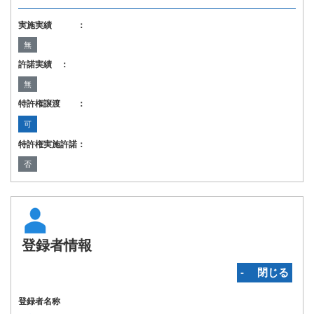
実施実績 ：
無
許諾実績 ：
無
特許権譲渡 ：
可
特許権実施許諾：
否
登録者情報
‐ 閉じる
登録者名称