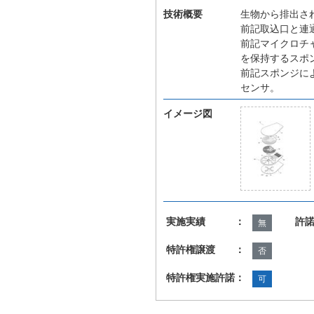
技術概要
生物から排出さ
前記取込口と連
前記マイクロチ
を保持するスポ
前記スポンジに
センサ。
イメージ図
実施実績 ：
許
無
特許権譲渡 ：
否
特許権実施許諾：
可