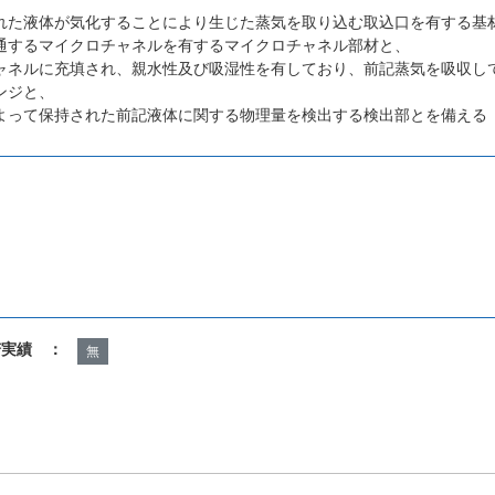
れた液体が気化することにより生じた蒸気を取り込む取込口を有する基
通するマイクロチャネルを有するマイクロチャネル部材と、
ャネルに充填され、親水性及び吸湿性を有しており、前記蒸気を吸収し
ンジと、
よって保持された前記液体に関する物理量を検出する検出部とを備える
諾実績 ：
無