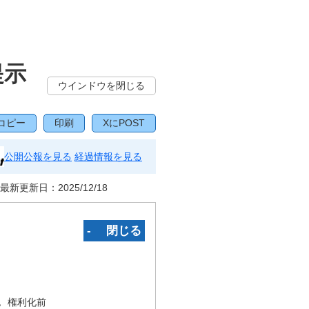
提示
ウインドウを閉じる
コピー
印刷
XにPOST
公開公報を見る
経過情報を見る
最新更新日：
2025/12/18
‐ 閉じる
況
権利化前