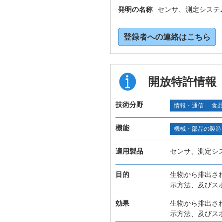
発明の名称
センサ、測定システ
登録者への連絡はこちら
開放特許情報
技術分野
情報・通信
食
機能
機械・部品の製造
適用製品
センサ、測定シ
目的
生物から排出さ
示方法、及びス
効果
生物から排出さ
示方法、及びス