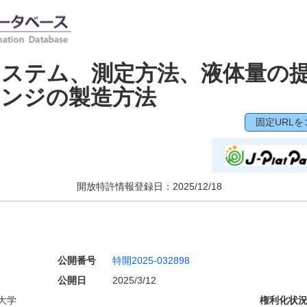
システム、測定方法、液体量の
ポンジの製造方法
固定URLを
開放特許情報登録日：
2025/12/18
公開番号
特開2025-032898
公開日
2025/3/12
大学
権利化状