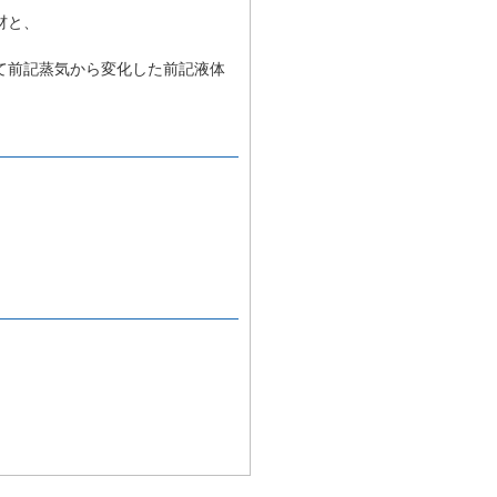
材と、
て前記蒸気から変化した前記液体