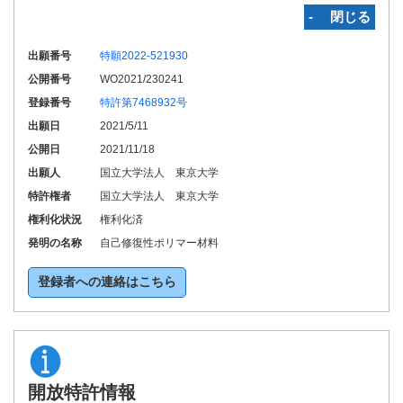
‐ 閉じる
出願番号
特願2022-521930
公開番号
WO2021/230241
登録番号
特許第7468932号
出願日
2021/5/11
公開日
2021/11/18
出願人
国立大学法人 東京大学
特許権者
国立大学法人 東京大学
権利化状況
権利化済
発明の名称
自己修復性ポリマー材料
登録者への連絡はこちら
開放特許情報