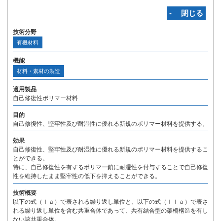
‐ 閉じる
技術分野
有機材料
機能
材料・素材の製造
適用製品
自己修復性ポリマー材料
目的
自己修復性、堅牢性及び耐湿性に優れる新規のポリマー材料を提供する。
効果
自己修復性、堅牢性及び耐湿性に優れる新規のポリマー材料を提供するこ
とができる。
特に、自己修復性を有するポリマー鎖に耐湿性を付与することで自己修復
性を維持したまま堅牢性の低下を抑えることができる。
技術概要
以下の式（Ｉａ）で表される繰り返し単位と、以下の式（ＩＩａ）で表さ
れる繰り返し単位を含む共重合体であって、共有結合型の架橋構造を有し
ない該共重合体。