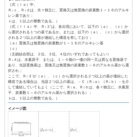
（式（Ｉａ）中、
Ｒ↓ｃ、Ｒ↓ｄは、夫々独立に、置換又は無置換の炭素数１～１６のアルキ
レン基であり；
ｘは、１以上の整数である。）
（式（ＩＩａ）中、Ｒ↓３’は、各出現において、以下の（ａ）、（ｃ）か
ら選択される１つの基であるか、または、以下の（ａ）、（ｃ）から選択
される２つ以上の基が連結した構造を有しており；
（ａ）置換又は無置換の炭素数が１～１６のアルキレン基
（ｃ）
（主鎖結合部は、２位、３位、４位のいずれであってもよい）
Ｒ↓４は、水素原子、または、１～４個の一価の同一又は異なる置換基で
あり、当該置換基は、置換又は無置換の炭素数１～６のアルキル基から選
択され；
ここで、Ｒ↓３’が（ａ）、（ｃ）から選択される２つ以上の基が連結した
構造である場合は、当該２つ以上の基は、－Ｃ（Ｒ↓ａ）（Ｒ↓ｂ）－を介
して連結していてもよく（ここで、Ｒ↓ａ、Ｒ↓ｂは、各々独立に、水素原
子、炭素数１～６のアルキル基から選択される）；
ｓは、１以上の整数である。）
イメージ図