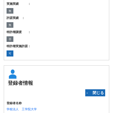
実施実績 ：
無
許諾実績 ：
無
特許権譲渡 ：
否
特許権実施許諾：
可
登録者情報
‐ 閉じる
登録者名称
学校法人 工学院大学