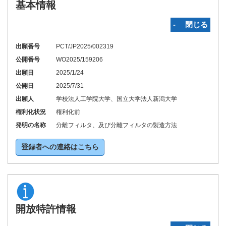
基本情報
‐ 閉じる
出願番号
PCT/JP2025/002319
公開番号
WO2025/159206
出願日
2025/1/24
公開日
2025/7/31
出願人
学校法人工学院大学、国立大学法人新潟大学
権利化状況
権利化前
発明の名称
分離フィルタ、及び分離フィルタの製造方法
登録者への連絡はこちら
開放特許情報