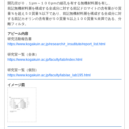
開孔径が０．１μｍ～１００μｍの細孔を有する無機材料層を有し、
前記無機材料層を構成する全成分に対する前記ドロマイトの含有量が０質
量％を超え５０質量％以下であり、前記無機材料層を構成する全成分に対
する前記カオリンの含有量が５０質量％以上１００質量％未満である、分
離フィルタ。
アピール内容
研究活動報告書
https://www.kogakuin.ac.jp/research/r_insutitute/report_list.html
研究室一覧（全体）
https://www.kogakuin.ac.jp/faculty/lab/index.html
研究室一覧（個別）
https://www.kogakuin.ac.jp/faculty/lab/ae_lab195.html
イメージ図