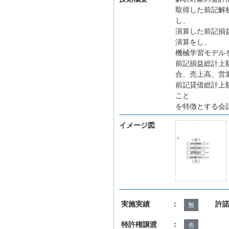
取得した前記解
し、
演算した前記損
演算をし、
機械学習モデル
前記損益総計上
合、売上高、営
前記貸借総計上
こと
を特徴とする会
イメージ図
実施実績 ：
許
無
特許権譲渡 ：
否