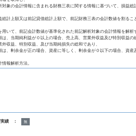
析対象の会計情報に含まれる財務三表に関する情報に基づいて、損益総
益総計上額又は前記貸借総計上額で、前記財務三表の会計数値を割るこ
を用いて、前記会計数値が基準化された前記解析対象の会計情報を解析
額は、当期純利益が０以上の場合、売上高、営業外収益及び特別収益の
業外収益、特別収益、及び当期純損失の総和であり、
額は、剰余金が正の場合、資産に等しく、剰余金が０以下の場合、資産
計情報解析方法。
諾実績 ：
無