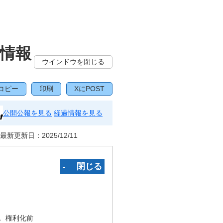
情報
ウインドウを閉じる
コピー
印刷
XにPOST
公開公報を見る
経過情報を見る
最新更新日：
2025/12/11
‐ 閉じる
況
権利化前