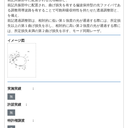
前記共振部中に配置される光増幅部と、
前記共振部中に配置され、曲げ損失を有する偏波保持型の光ファイバであ
る調整用導波路を有することで可飽和吸収特性を持たせた透過調整部と、
を備え、
前記透過調整部は、相対的に低い第１強度の光が通過する際には、所定損
失以上の第１曲げ損失を示し、相対的に高い第２強度の光が通過する際に
は、所定損失未満の第２曲げ損失を示す、モード同期レーザ。
イメージ図
実施実績 ：
無
許諾実績 ：
無
特許権譲渡 ：