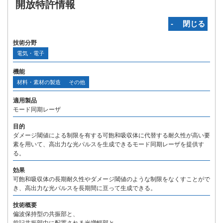
開放特許情報
‐ 閉じる
技術分野
電気・電子
機能
材料・素材の製造
その他
適用製品
モード同期レーザ
目的
ダメージ閾値による制限を有する可飽和吸収体に代替する耐久性が高い要
素を用いて、高出力な光パルスを生成できるモード同期レーザを提供す
る。
効果
可飽和吸収体の長期耐久性やダメージ閾値のような制限をなくすことがで
き、高出力な光パルスを長期間に亘って生成できる。
技術概要
偏波保持型の共振部と、