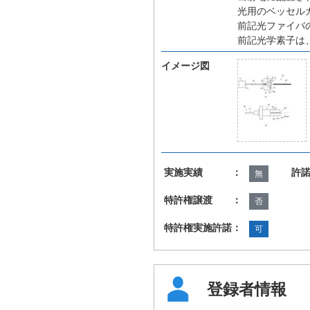
光用のベッセル
前記光ファイバ
前記光学素子は
イメージ図
実施実績 ：
許
無
特許権譲渡 ：
否
特許権実施許諾：
可
登録者情報