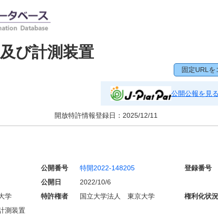
及び計測装置
固定URLを
公開公報を見
開放特許情報登録日：
2025/12/11
公開番号
特開2022-148205
登録番号
公開日
2022/10/6
大学
特許権者
国立大学法人 東京大学
権利化状
計測装置