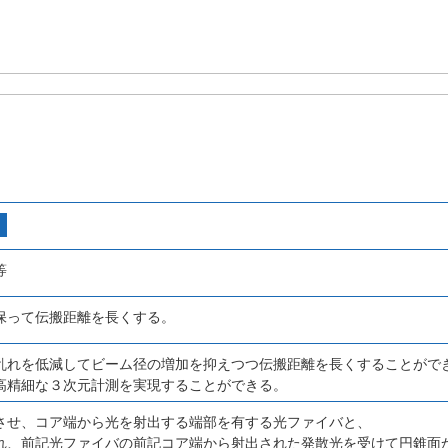
等
保って伝搬距離を長くする。
乱れを低減してビーム径の増加を抑えつつ伝搬距離を長くすることがで
高精細な３次元計測を実現することができる。
させ、コア端から光を射出する端部を有する光ファイバと、
れ、前記光ファイバの前記コア端から射出された発散光を受けて円錐面