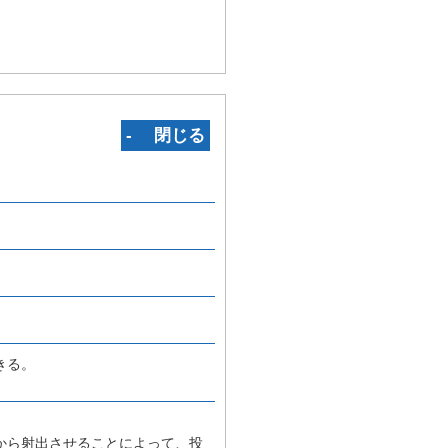
‐ 閉じる
きる。
から射出させることによって、投