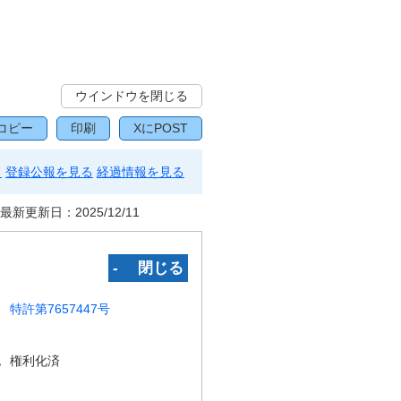
ウインドウを閉じる
コピー
印刷
XにPOST
る
登録公報を見る
経過情報を見る
最新更新日：
2025/12/11
‐ 閉じる
特許第7657447号
況
権利化済