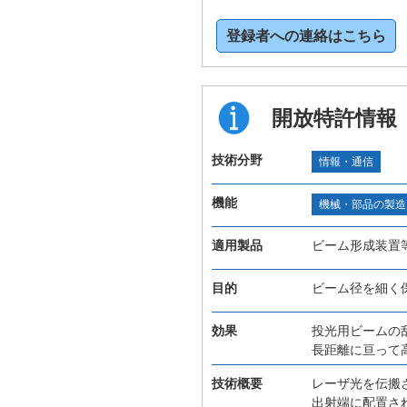
登録者への連絡はこちら
開放特許情報
技術分野
情報・通信
機能
機械・部品の製造
適用製品
ビーム形成装置
目的
ビーム径を細く
効果
投光用ビームの
長距離に亘って
技術概要
レーザ光を伝搬
出射端に配置さ