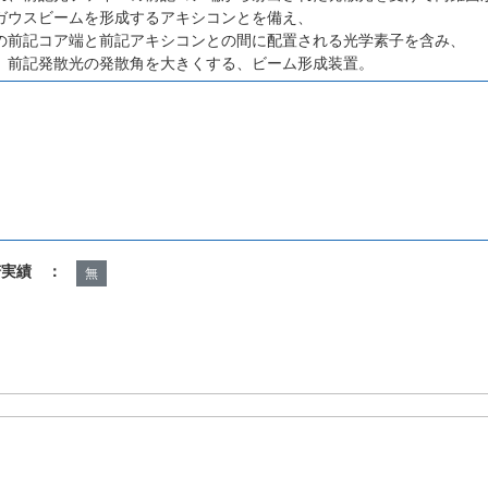
ガウスビームを形成するアキシコンとを備え、
の前記コア端と前記アキシコンとの間に配置される光学素子を含み、
、前記発散光の発散角を大きくする、ビーム形成装置。
諾実績 ：
無