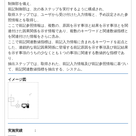
制御部を備え、
前記制御部は、次の各ステップを実行するように構成され、
取得ステップでは、ユーザから受け付けた入力情報と、予め設定された参
照情報とを取得し、
ここで前記参照情報は、複数の、原因を示す事項と結果を示す事項とを関
連付けた因果関係を示す情報であり、複数のキーワードと関連数値指標と
を関連付けた情報をさらに含み、
ここで前記関連数値指標は、前記入力情報に含まれるキーワードを起点と
した、連鎖的な前記因果関係に登場する前記原因を示す事項及び前記結果
を示す事項のうちの少なくとも１つの事項に関連する数値的な指標であ
り、
抽出ステップでは、取得された、前記入力情報及び前記参照情報に基づい
て、前記関連数値指標を抽出する、システム。
イメージ図
実施実績 ：