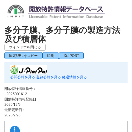
多分子膜、多分子膜の製造方法
及び積層体
ウインドウを閉じる
固定URLをコピー
印刷
XにPOST
公開公報を見る
登録公報を見る
経過情報を見る
開放特許情報番号：
L2025001612
開放特許情報登録日：
2025/12/9
最新更新日：
2026/2/26