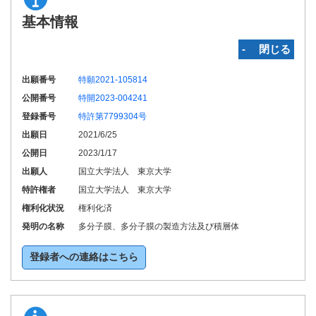
基本情報
‐ 閉じる
出願番号
特願2021-105814
公開番号
特開2023-004241
登録番号
特許第7799304号
出願日
2021/6/25
公開日
2023/1/17
出願人
国立大学法人 東京大学
特許権者
国立大学法人 東京大学
権利化状況
権利化済
発明の名称
多分子膜、多分子膜の製造方法及び積層体
登録者への連絡はこちら