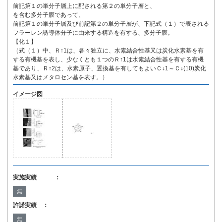
前記第１の単分子層上に配される第２の単分子層と、
を含む多分子膜であって、
前記第１の単分子層及び前記第２の単分子層が、下記式（１）で表される
フラーレン誘導体分子に由来する構造を有する、多分子膜。
【化１】
（式（１）中、Ｒ↑1は、各々独立に、水素結合性基又は炭化水素基を有
する有機基を表し、少なくとも１つのＲ↑1は水素結合性基を有する有機
基であり、Ｒ↑2は、水素原子、置換基を有してもよいＣ↓1～Ｃ↓(10)炭化
水素基又はメタロセン基を表す。）
イメージ図
実施実績 ：
無
許諾実績 ：
無