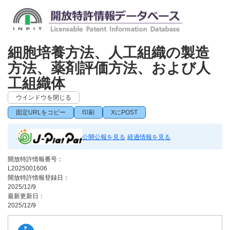
細胞培養方法、人工組織の製造
方法、薬剤評価方法、および人
工組織体
ウインドウを閉じる
固定URLをコピー
印刷
XにPOST
公開公報を見る
経過情報を見る
開放特許情報番号：
L2025001606
開放特許情報登録日：
2025/12/9
最新更新日：
2025/12/9