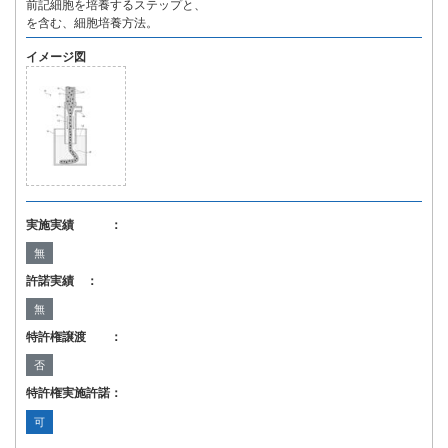
前記細胞を培養するステップと、
を含む、細胞培養方法。
イメージ図
実施実績 ：
無
許諾実績 ：
無
特許権譲渡 ：
否
特許権実施許諾：
可