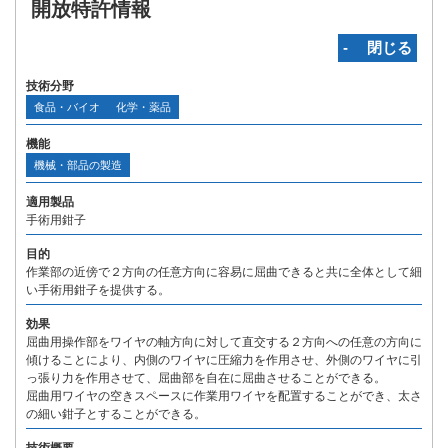
開放特許情報
‐ 閉じる
技術分野
食品・バイオ
化学・薬品
機能
機械・部品の製造
適用製品
手術用鉗子
目的
作業部の近傍で２方向の任意方向に容易に屈曲できると共に全体として細
い手術用鉗子を提供する。
効果
屈曲用操作部をワイヤの軸方向に対して直交する２方向への任意の方向に
傾けることにより、内側のワイヤに圧縮力を作用させ、外側のワイヤに引
っ張り力を作用させて、屈曲部を自在に屈曲させることができる。
屈曲用ワイヤの空きスペースに作業用ワイヤを配置することができ、太さ
の細い鉗子とすることができる。