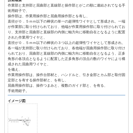
技術概要
作業部と支持部と屈曲部と直線部と操作部とがこの順に連結されてなる手
術用鉗子で、
操作部は、作業用操作部と屈曲用操作部とを有し、
直径が０．５ｍｍ以下の棒状の単一の超弾性ワイヤとして形成され、一端
が作業部に取り付けられており、他端が作業用操作部に取り付けられてお
り、支持部と屈曲部と直線部の内側に軸方向に移動自在となるように配置
された作業用ワイヤと、
直径が０．５ｍｍ以下の棒状の３つ以上の超弾性ワイヤとして形成され、
各一端が支持部に取り付けられており、各他端が屈曲用操作部に取り付け
られており、屈曲部と直線部の内側に軸方向に移動自在となるよう、正多
角形の各頂点となるように配置した正多角形の頂点の数のワイヤにより構
成された屈曲用ワイヤと、
を備え、
作業用操作部は、操作台部材と、ハンドルと、引き金部とカム部と取付固
定部とを有する操作部材と、を有し、
屈曲用操作部は、操作つまみと、複数のガイド部と、を有る、
手術用鉗子。
イメージ図