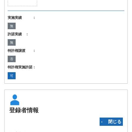
実施実績 ：
無
許諾実績 ：
無
特許権譲渡 ：
否
特許権実施許諾：
可
登録者情報
‐ 閉じる