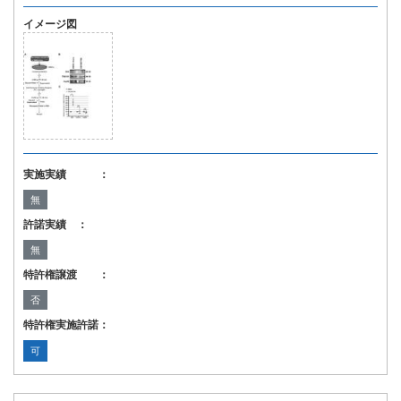
イメージ図
実施実績 ：
無
許諾実績 ：
無
特許権譲渡 ：
否
特許権実施許諾：
可