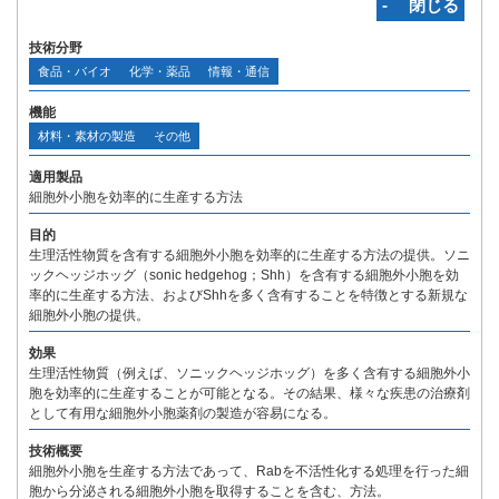
‐ 閉じる
技術分野
食品・バイオ
化学・薬品
情報・通信
機能
材料・素材の製造
その他
適用製品
細胞外小胞を効率的に生産する方法
目的
生理活性物質を含有する細胞外小胞を効率的に生産する方法の提供。ソニ
ックヘッジホッグ（sonic hedgehog；Shh）を含有する細胞外小胞を効
率的に生産する方法、およびShhを多く含有することを特徴とする新規な
細胞外小胞の提供。
効果
生理活性物質（例えば、ソニックヘッジホッグ）を多く含有する細胞外小
胞を効率的に生産することが可能となる。その結果、様々な疾患の治療剤
として有用な細胞外小胞薬剤の製造が容易になる。
技術概要
細胞外小胞を生産する方法であって、Rabを不活性化する処理を行った細
胞から分泌される細胞外小胞を取得することを含む、方法。