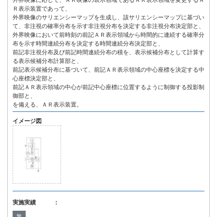
外界映像に応じて、ＡＲ映像の表示領域であるＡＲ表示領域を変更するＡ
Ｒ表示装置であって、
外界映像のサリエンシーマップを生成し、該サリエンシーマップに基づい
て、非注視の確率分布を示す非注視分布を決定する非注視分布決定部と、
外界映像において前時刻の前記ＡＲ表示領域から時間的に連続する確率分
布を示す時間連続分布を決定する時間連続分布決定部と、
前記非注視分布及び前記時間連続分布の積を、表示候補分布として計算す
る表示候補分布計算部と、
前記表示候補分布に基づいて、前記ＡＲ表示領域の中心座標を決定する中
心座標決定部と、
前記ＡＲ表示領域の中心が前記中心座標に位置するように制御する投影制
御部と、
を備える、ＡＲ表示装置。
イメージ図
実施実績 ：
無