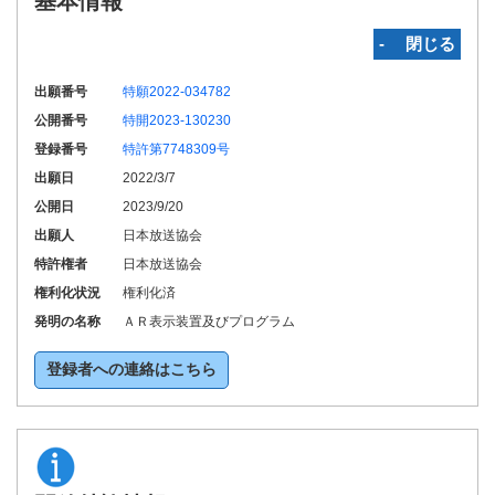
基本情報
‐ 閉じる
出願番号
特願2022-034782
公開番号
特開2023-130230
登録番号
特許第7748309号
出願日
2022/3/7
公開日
2023/9/20
出願人
日本放送協会
特許権者
日本放送協会
権利化状況
権利化済
発明の名称
ＡＲ表示装置及びプログラム
登録者への連絡はこちら