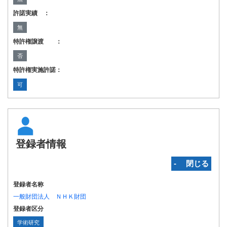
許諾実績 ：
無
特許権譲渡 ：
否
特許権実施許諾：
可
登録者情報
‐ 閉じる
登録者名称
一般財団法人 ＮＨＫ財団
登録者区分
学術研究