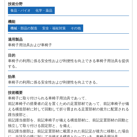
技術分野
食品・バイオ
化学・薬品
機能
機械・部品の製造
安全・福祉対策
その他
適用製品
車椅子用治具および車椅子
目的
車椅子の利用に係る安全性および利便性を向上できる車椅子用治具を提供
する。
効果
車椅子の利用に係る安全性および利便性を向上できる。
技術概要
車椅子に取り付けられる車椅子用治具であって、
前記車椅子の搭乗者の足を置くための足置部材であって、前記車椅子が備
える構造部材に対して回動して折り畳まれる足置部材の後方に配置される
踵当接部と、
前記踵当接部を、前記車椅子が備える構造部材に、前記足置部材の回動と
独立して取り付ける固定部と、を備え、
前記踵当接部は、前記足置部材に載置された前記足が後方に移動した場合
に、当該足の踵に対して当接する構造となっている、車椅子用治具。