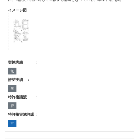
イメージ図
実施実績 ：
無
許諾実績 ：
無
特許権譲渡 ：
否
特許権実施許諾：
可