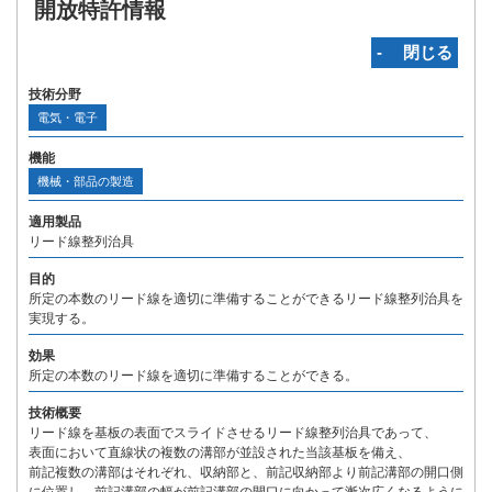
開放特許情報
‐ 閉じる
技術分野
電気・電子
機能
機械・部品の製造
適用製品
リード線整列治具
目的
所定の本数のリード線を適切に準備することができるリード線整列治具を
実現する。
効果
所定の本数のリード線を適切に準備することができる。
技術概要
リード線を基板の表面でスライドさせるリード線整列治具であって、
表面において直線状の複数の溝部が並設された当該基板を備え、
前記複数の溝部はそれぞれ、収納部と、前記収納部より前記溝部の開口側