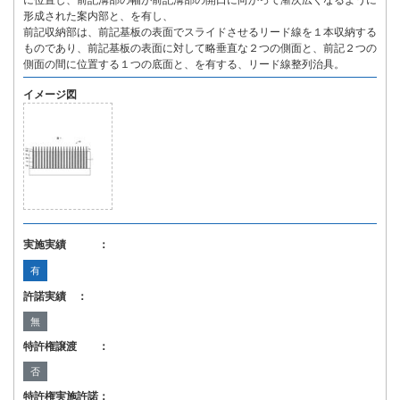
に位置し、前記溝部の幅が前記溝部の開口に向かって漸次広くなるように
形成された案内部と、を有し、
前記収納部は、前記基板の表面でスライドさせるリード線を１本収納する
ものであり、前記基板の表面に対して略垂直な２つの側面と、前記２つの
側面の間に位置する１つの底面と、を有する、リード線整列治具。
イメージ図
実施実績 ：
有
許諾実績 ：
無
特許権譲渡 ：
否
特許権実施許諾：