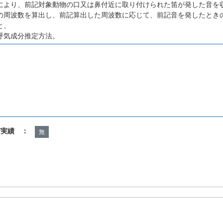
により、前記対象動物の口又は鼻付近に取り付けられた笛が発した音を
の周波数を算出し、前記算出した周波数に応じて、前記音を発したとき
と、
呼気成分推定方法。
諾実績 ：
無