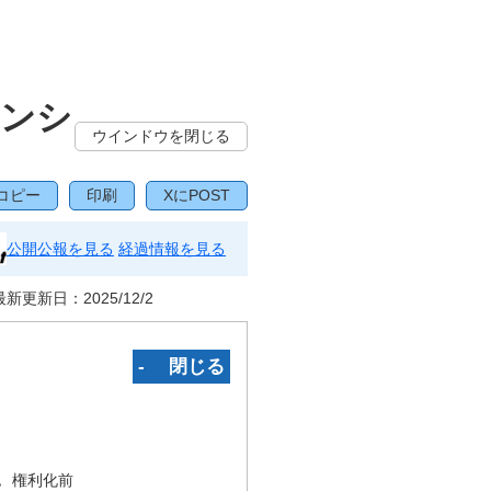
センシ
ウインドウを閉じる
コピー
印刷
XにPOST
公開公報を見る
経過情報を見る
最新更新日：
2025/12/2
‐ 閉じる
況
権利化前