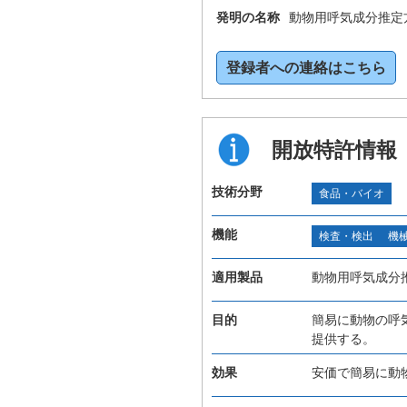
発明の名称
動物用呼気成分推定
登録者への連絡はこちら
開放特許情報
技術分野
食品・バイオ
機能
検査・検出
機
適用製品
動物用呼気成分
目的
簡易に動物の呼
提供する。
効果
安価で簡易に動