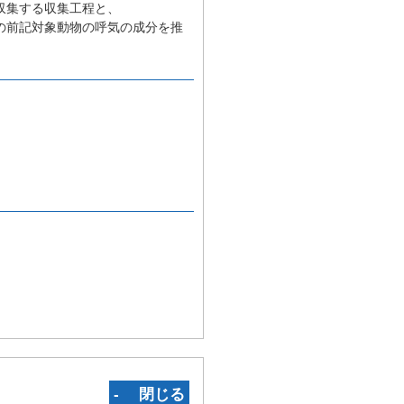
収集する収集工程と、
の前記対象動物の呼気の成分を推
‐ 閉じる