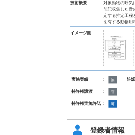
技術概要
対象動物の呼気
前記収集した音
定する推定工程
を有する動物用
イメージ図
実施実績 ：
許
無
特許権譲渡 ：
否
特許権実施許諾：
可
登録者情報