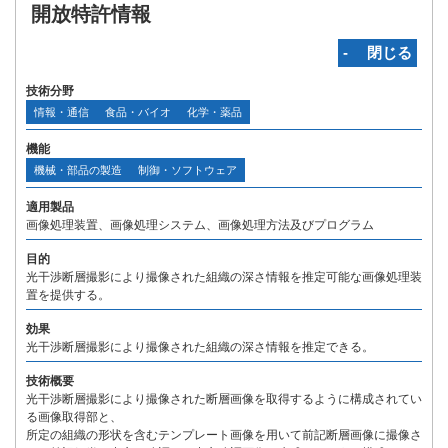
開放特許情報
‐ 閉じる
技術分野
情報・通信
食品・バイオ
化学・薬品
機能
機械・部品の製造
制御・ソフトウェア
適用製品
画像処理装置、画像処理システム、画像処理方法及びプログラム
目的
光干渉断層撮影により撮像された組織の深さ情報を推定可能な画像処理装
置を提供する。
効果
光干渉断層撮影により撮像された組織の深さ情報を推定できる。
技術概要
光干渉断層撮影により撮像された断層画像を取得するように構成されてい
る画像取得部と、
所定の組織の形状を含むテンプレート画像を用いて前記断層画像に撮像さ