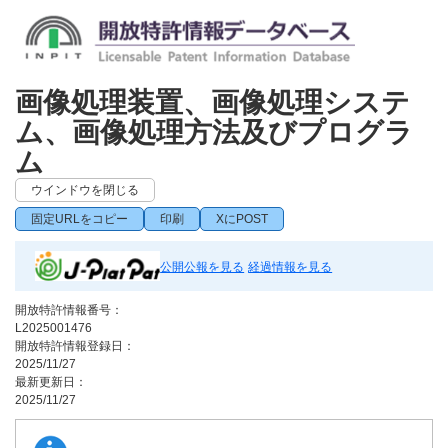
画像処理装置、画像処理システ
ム、画像処理方法及びプログラ
ム
ウインドウを閉じる
固定URLをコピー
印刷
XにPOST
公開公報を見る
経過情報を見る
開放特許情報番号：
L2025001476
開放特許情報登録日：
2025/11/27
最新更新日：
2025/11/27