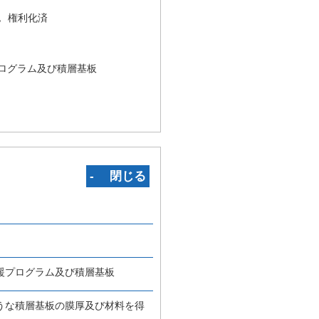
況
権利化済
ログラム及び積層基板
‐ 閉じる
援プログラム及び積層基板
うな積層基板の膜厚及び材料を得