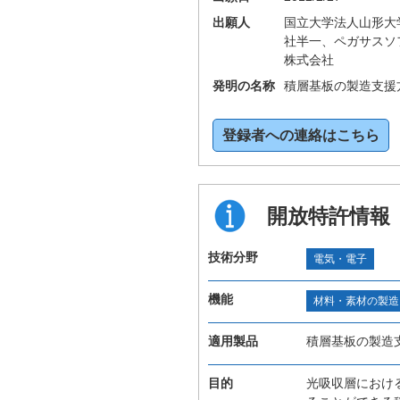
出願人
国立大学法人山形大
社半一、ペガサスソ
株式会社
発明の名称
積層基板の製造支援
登録者への連絡はこちら
開放特許情報
技術分野
電気・電子
機能
材料・素材の製造
適用製品
積層基板の製造
目的
光吸収層におけ