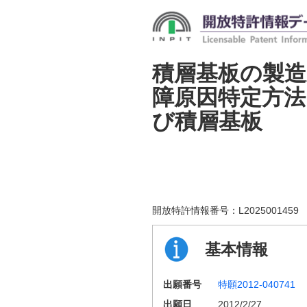
積層基板の製造
障原因特定方法
び積層基板
開放特許情報番号：
L2025001459
基本情報
出願番号
特願2012-040741
出願日
2012/2/27