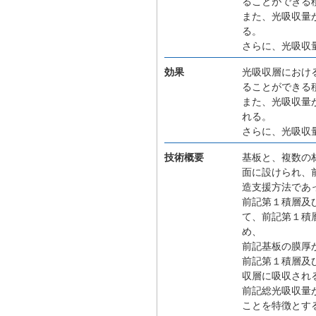
ることができる
また、光吸収量
る。
さらに、光吸収
効果
光吸収層におけ
ることができる
また、光吸収量
れる。
さらに、光吸収
技術概要
基板と、複数の
面に設けられ、
造支援方法であ
前記第１積層及
て、前記第１積
め、
前記基板の膜厚
前記第１積層及
収層に吸収され
前記総光吸収量
ことを特徴とす