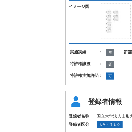
イメージ図
実施実績 ：
許
無
特許権譲渡 ：
否
特許権実施許諾：
可
登録者情報
登録者名称
国立大学法人山形
登録者区分
大学・ＴＬＯ