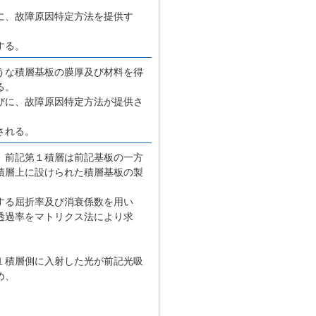
。
に、故障原因特定方法を提供す
する。
うな積層基板の膜厚及び材料を得
る。
びに、故障原因特定方法が提供さ
される。
、前記第１積層は前記基板の一方
積層上に設けられた積層基板の製
する屈折率及び消衰係数を用い
透過率をマトリクス法により求
１積層側に入射した光が前記光吸
め、