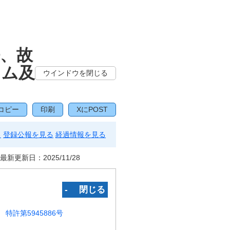
、故
ラム及
ウインドウを閉じる
コピー
印刷
XにPOST
る
登録公報を見る
経過情報を見る
最新更新日：
2025/11/28
‐ 閉じる
特許第5945886号