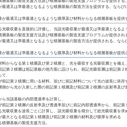
積層基板の製造支援方法及び積層基板の製造支援プログラムを提供する
が最適又は準最適となるような積層基板の製造方法を提供する。ならび
量が最適又は準最適となるような膜厚及び材料からなる積層基板を提供
る光吸収量を直接的に評価し、当該光吸収量が最適又は準最適となるよ
積層基板の製造支援方法及び積層基板の製造支援プログラムが提供され
が最適又は準最適となるような積層基板の製造方法が提供される。なら
量が最適又は準最適となるような膜厚及び材料からなる積層基板が提供
材料からなる第１積層及び第２積層と、光を吸収する光吸収層とを備え
前記第２積層は前記基板の他方面に設けられ、前記光吸収層は前記第２
って、
び前記第２積層に用いる材料、並びに前記材料について光の波長に依存
層側から光が入射した際の前記第１積層及び前記第２積層の反射率及び
から当該基板の内部透過率を計算し、
び前記第２積層の反射率及び透過率並びに前記内部透過率から、前記第
る光吸収量を波長ごとに計算し、該光吸収量を積分して総光吸収量を求
が最大となる前記第１積層及び前記第２積層の材料及び膜厚を求める
る積層基板の製造支援方法。