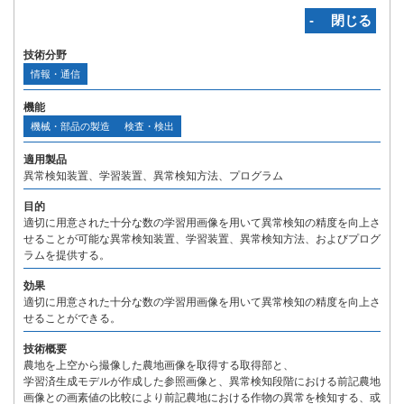
‐ 閉じる
技術分野
情報・通信
機能
機械・部品の製造
検査・検出
適用製品
異常検知装置、学習装置、異常検知方法、プログラム
目的
適切に用意された十分な数の学習用画像を用いて異常検知の精度を向上さ
せることが可能な異常検知装置、学習装置、異常検知方法、およびプログ
ラムを提供する。
効果
適切に用意された十分な数の学習用画像を用いて異常検知の精度を向上さ
せることができる。
技術概要
農地を上空から撮像した農地画像を取得する取得部と、
学習済生成モデルが作成した参照画像と、異常検知段階における前記農地
画像との画素値の比較により前記農地における作物の異常を検知する、或