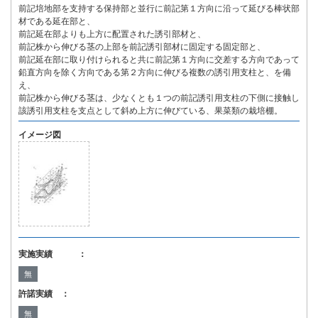
前記培地部を支持する保持部と並行に前記第１方向に沿って延びる棒状部
材である延在部と、
前記延在部よりも上方に配置された誘引部材と、
前記株から伸びる茎の上部を前記誘引部材に固定する固定部と、
前記延在部に取り付けられると共に前記第１方向に交差する方向であって
鉛直方向を除く方向である第２方向に伸びる複数の誘引用支柱と、を備
え、
前記株から伸びる茎は、少なくとも１つの前記誘引用支柱の下側に接触し
該誘引用支柱を支点として斜め上方に伸びている、果菜類の栽培棚。
イメージ図
実施実績 ：
無
許諾実績 ：
無