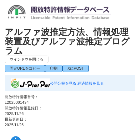
アルファ波推定方法、情報処理
装置及びアルファ波推定プログ
ラム
ウインドウを閉じる
固定URLをコピー
印刷
XにPOST
公開公報を見る
経過情報を見る
開放特許情報番号：
L2025001434
開放特許情報登録日：
2025/11/26
最新更新日：
2025/11/26