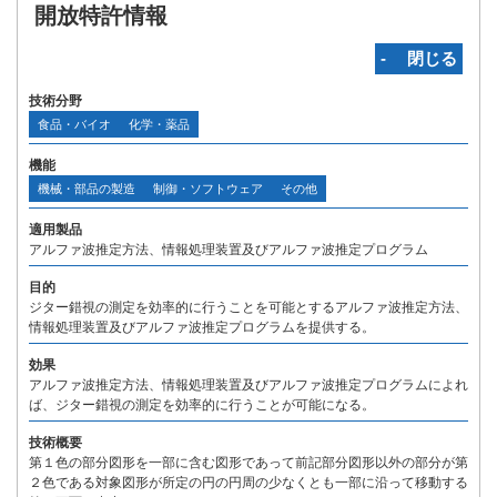
開放特許情報
‐ 閉じる
技術分野
食品・バイオ
化学・薬品
機能
機械・部品の製造
制御・ソフトウェア
その他
適用製品
アルファ波推定方法、情報処理装置及びアルファ波推定プログラム
目的
ジター錯視の測定を効率的に行うことを可能とするアルファ波推定方法、
情報処理装置及びアルファ波推定プログラムを提供する。
効果
アルファ波推定方法、情報処理装置及びアルファ波推定プログラムによれ
ば、ジター錯視の測定を効率的に行うことが可能になる。
技術概要
第１色の部分図形を一部に含む図形であって前記部分図形以外の部分が第
２色である対象図形が所定の円の円周の少なくとも一部に沿って移動する