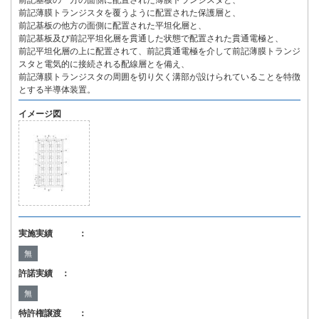
前記基板の一方の面側に配置された薄膜トランジスタと、
前記薄膜トランジスタを覆うように配置された保護層と、
前記基板の他方の面側に配置された平坦化層と、
前記基板及び前記平坦化層を貫通した状態で配置された貫通電極と、
前記平坦化層の上に配置されて、前記貫通電極を介して前記薄膜トランジ
スタと電気的に接続される配線層とを備え、
前記薄膜トランジスタの周囲を切り欠く溝部が設けられていることを特徴
とする半導体装置。
イメージ図
実施実績 ：
無
許諾実績 ：
無
特許権譲渡 ：