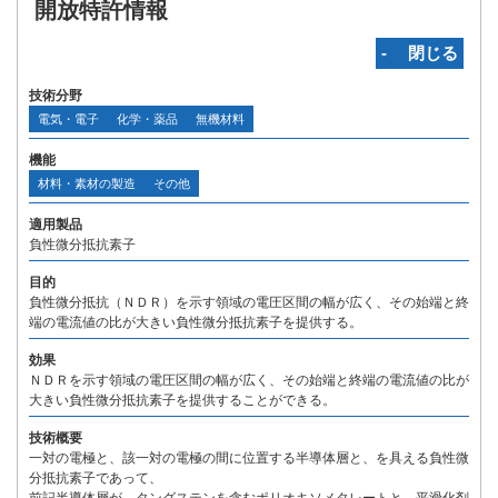
開放特許情報
‐ 閉じる
技術分野
電気・電子
化学・薬品
無機材料
機能
材料・素材の製造
その他
適用製品
負性微分抵抗素子
目的
負性微分抵抗（ＮＤＲ）を示す領域の電圧区間の幅が広く、その始端と終
端の電流値の比が大きい負性微分抵抗素子を提供する。
効果
ＮＤＲを示す領域の電圧区間の幅が広く、その始端と終端の電流値の比が
大きい負性微分抵抗素子を提供することができる。
技術概要
一対の電極と、該一対の電極の間に位置する半導体層と、を具える負性微
分抵抗素子であって、