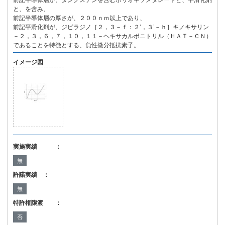
前記半導体層が、タングステンを含むポリオキソメタレートと、平滑化剤
と、を含み、
前記半導体層の厚さが、２００ｎｍ以上であり、
前記平滑化剤が、ジピラジノ［２，３－ｆ：２’，３’－ｈ］キノキサリン
－２，３，６，７，１０，１１－ヘキサカルボニトリル（ＨＡＴ－ＣＮ）
であることを特徴とする、負性微分抵抗素子。
イメージ図
実施実績 ：
無
許諾実績 ：
無
特許権譲渡 ：
否