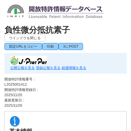
負性微分抵抗素子
ウインドウを閉じる
固定URLをコピー
印刷
XにPOST
公開公報を見る
登録公報を見る
経過情報を見る
開放特許情報番号：
L2025001412
開放特許情報登録日：
2025/11/20
最新更新日：
2025/11/20