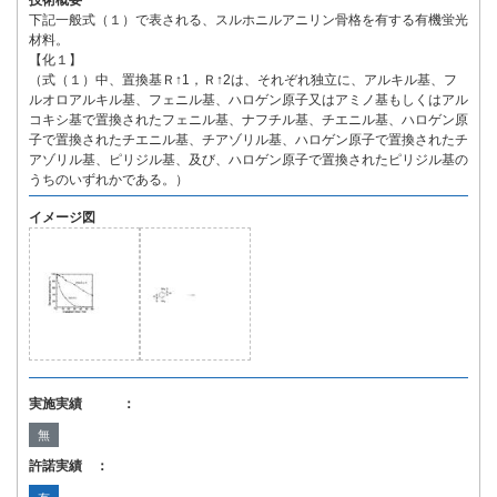
技術概要
下記一般式（１）で表される、スルホニルアニリン骨格を有する有機蛍光
材料。
【化１】
（式（１）中、置換基Ｒ↑1，Ｒ↑2は、それぞれ独立に、アルキル基、フ
ルオロアルキル基、フェニル基、ハロゲン原子又はアミノ基もしくはアル
コキシ基で置換されたフェニル基、ナフチル基、チエニル基、ハロゲン原
子で置換されたチエニル基、チアゾリル基、ハロゲン原子で置換されたチ
アゾリル基、ピリジル基、及び、ハロゲン原子で置換されたピリジル基の
うちのいずれかである。）
イメージ図
実施実績 ：
無
許諾実績 ：