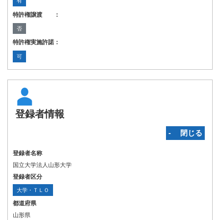
有
特許権譲渡 ：
否
特許権実施許諾：
可
登録者情報
‐ 閉じる
登録者名称
国立大学法人山形大学
登録者区分
大学・ＴＬＯ
都道府県
山形県