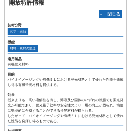
開放特許情報
‐ 閉じる
技術分野
化学・薬品
機能
材料・素材の製造
適用製品
有機蛍光材料
目的
バイオイメージングや有機ＥＬにおける発光材料として優れた性能を発揮
し得る有機蛍光材料を提供する。
効果
従来よりも、高い溶解性を有し、溶液及び固体のいずれの状態でも蛍光発
光が可能であり、蛍光量子効率や安定性のより一層の向上が図られ、簡便
に効率的に合成することができる蛍光材料が得られる。
したがって、バイオイメージングや有機ＥＬにおける発光材料として優れ
た性能を発揮し得るものである。