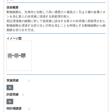
技術概要
動物細胞を、生体内と比較して高い濃度の１価及び／又は２価の金属イオ
ンを含む第１の水溶液に浸漬する前処理行程と、
前記浸漬後の細胞に対して低張液に該当する第２の水溶液に前処理された
動物細胞を浸漬する切り出し行程を含むことを特徴とする動物細胞から細
胞膜を切り出す方法。
イメージ図
実施実績 ：
無
許諾実績 ：
無
特許権譲渡 ：