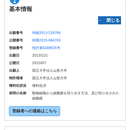
基本情報
‐ 閉じる
出願番号
特願2013-228766
公開番号
特開2015-084763
登録番号
特許第6288635号
出願日
2013/11/1
公開日
2015/5/7
出願人
国立大学法人山形大学
特許権者
国立大学法人山形大学
権利化状況
権利化済
発明の名称
動物細胞から細胞膜を切り出す方法、及び切り出された
細胞膜
登録者への連絡はこちら