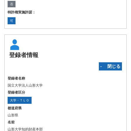
否
特許権実施許諾：
可
登録者情報
‐ 閉じる
登録者名称
国立大学法人山形大学
登録者区分
大学・ＴＬＯ
都道府県
山形県
名前
山形大学知的財産本部