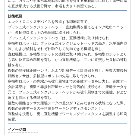
には、ガラスや射出形成樹脂等の曲面を有する車載部品に対して電子回路
を直接形成する技術分野が、市場も大きく有望である。
技術概要
エレクトロニクスデバイスを製造する印刷装置で、
プッシュ式インクジェットヘッド、直動機構を備えるインク吐出ユニット
が、多軸型ロボットの先端部に取り付けられ、
プッシュ式インクジェットヘッドは、直動機構に取り付けられ、
多軸型ロボットは、プッシュ式インクジェットヘッドの高さ、水平面内位
置、および傾斜をそれぞれ独立して制御できる機能を有し、
直動機構は、多軸型ロボットの先端に取り付けられ、多軸型ロボットより
も高い位置決め精度を有し、かつ直動機構は、互いに直交した３軸の可動
軸を有し、
複数の非接触距離センサ、および距離データ計算部を有し、複数の非接触
距離センサは、多軸型ロボットの先端に取り付けられ、
多軸型ロボットの先端から被印刷物までの距離データを出力し、距離デー
タ計算部は、複数の非接触距離センサと電気的に接続され、距離データを
元に、プッシュ式インクジェットヘッドから被印刷物までの距離、および
角度を算出する機能を有し、
複数の距離センサの距離データの差分が０とみなされる状態になった際、
複数の距離データの平均値をワーキングディスタンスとし、
調整値を決定し、更に直動機構でワーキングディスタンスを調整する印刷
装置。
イメージ図