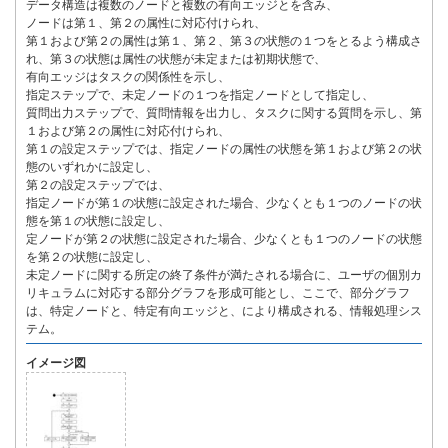
データ構造は複数のノードと複数の有向エッジとを含み、
ノードは第１、第２の属性に対応付けられ、
第１および第２の属性は第１、第２、第３の状態の１つをとるよう構成さ
れ、第３の状態は属性の状態が未定または初期状態で、
有向エッジはタスクの関係性を示し、
指定ステップで、未定ノードの１つを指定ノードとして指定し、
質問出力ステップで、質問情報を出力し、タスクに関する質問を示し、第
１および第２の属性に対応付けられ、
第１の設定ステップでは、指定ノードの属性の状態を第１および第２の状
態のいずれかに設定し、
第２の設定ステップでは、
指定ノードが第１の状態に設定された場合、少なくとも１つのノードの状
態を第１の状態に設定し、
定ノードが第２の状態に設定された場合、少なくとも１つのノードの状態
を第２の状態に設定し、
未定ノードに関する所定の終了条件が満たされる場合に、ユーザの個別カ
リキュラムに対応する部分グラフを形成可能とし、ここで、部分グラフ
は、特定ノードと、特定有向エッジと、により構成される、情報処理シス
テム。
イメージ図