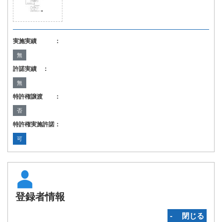
実施実績 ：
無
許諾実績 ：
無
特許権譲渡 ：
否
特許権実施許諾：
可
登録者情報
‐ 閉じる