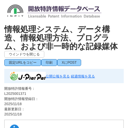
情報処理システム、データ構
造、情報処理方法、プログラ
ム、および非一時的な記録媒体
ウインドウを閉じる
固定URLをコピー
印刷
XにPOST
公開公報を見る
経過情報を見る
開放特許情報番号：
L2025001371
開放特許情報登録日：
2025/11/18
最新更新日：
2025/11/18