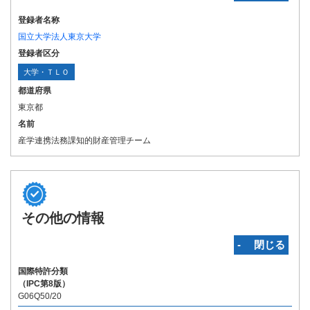
登録者名称
国立大学法人東京大学
登録者区分
大学・ＴＬＯ
都道府県
東京都
名前
産学連携法務課知的財産管理チーム
その他の情報
‐ 閉じる
国際特許分類
（IPC第8版）
G06Q50/20