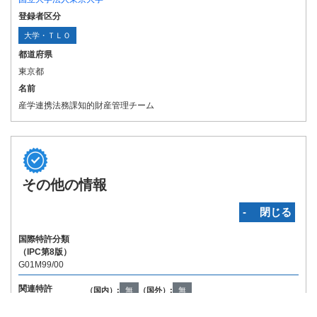
登録者区分
大学・ＴＬＯ
都道府県
東京都
名前
産学連携法務課知的財産管理チーム
その他の情報
‐ 閉じる
国際特許分類
（IPC第8版）
G01M99/00
関連特許
（国内）:
無
（国外）:
無