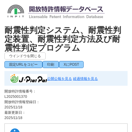
耐震性判定システム、耐震性判
定装置、耐震性判定方法及び耐
震性判定プログラム
ウインドウを閉じる
固定URLをコピー
印刷
XにPOST
公開公報を見る
経過情報を見る
開放特許情報番号：
L2025001370
開放特許情報登録日：
2025/11/18
最新更新日：
2025/11/18