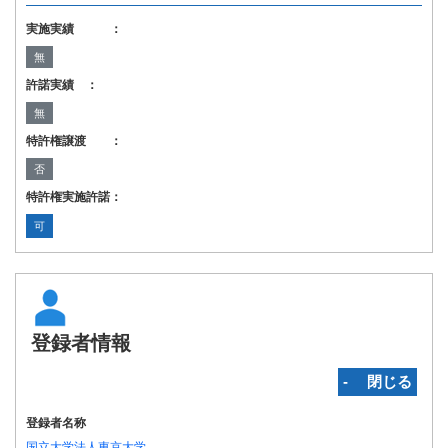
実施実績 ：
無
許諾実績 ：
無
特許権譲渡 ：
否
特許権実施許諾：
可
登録者情報
‐ 閉じる
登録者名称
国立大学法人東京大学