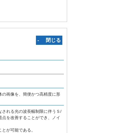
‐ 閉じる
体の画像を、簡便かつ高精度に形
される光の波長幅制限に伴うＳ/
題点を改善することができ、ノイ
ことが可能である。