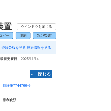
装置
ウインドウを閉じる
コピー
印刷
XにPOST
る
登録公報を見る
経過情報を見る
最新更新日：
2025/11/14
‐ 閉じる
特許第7744766号
況
権利化済