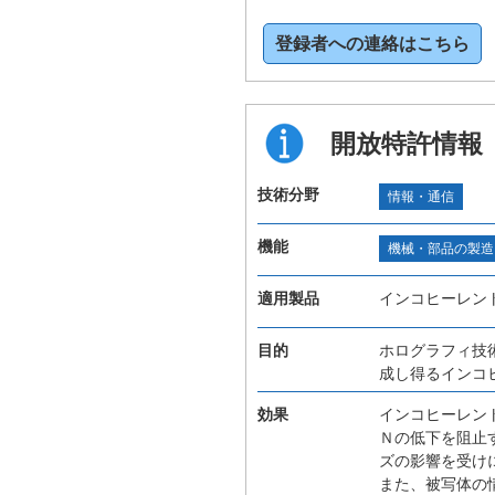
登録者への連絡はこちら
開放特許情報
技術分野
情報・通信
機能
機械・部品の製造
適用製品
インコヒーレン
目的
ホログラフィ技
成し得るインコ
効果
インコヒーレン
Ｎの低下を阻止
ズの影響を受け
また、被写体の