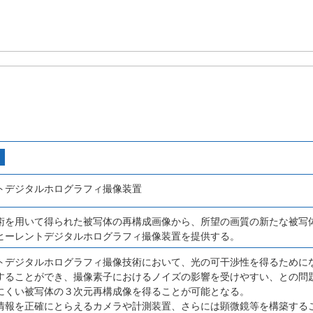
トデジタルホログラフィ撮像装置
術を用いて得られた被写体の再構成画像から、所望の画質の新たな被写
ヒーレントデジタルホログラフィ撮像装置を提供する。
トデジタルホログラフィ撮像技術において、光の可干渉性を得るためにな
することができ、撮像素子におけるノイズの影響を受けやすい、との問
にくい被写体の３次元再構成像を得ることが可能となる。
情報を正確にとらえるカメラや計測装置、さらには顕微鏡等を構築する