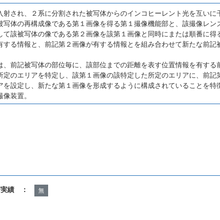
入射され、２系に分割された被写体からのインコヒーレント光を互いに
被写体の再構成像である第１画像を得る第１撮像機能部と、該撮像レン
して該被写体の像である第２画像を該第１画像と同時にまたは順番に得
有する情報と、前記第２画像が有する情報とを組み合わせて新たな前記
は、前記被写体の部位毎に、該部位までの距離を表す位置情報を有する
所定のエリアを特定し、該第１画像の該特定した所定のエリアに、前記
アを設定し、新たな第１画像を形成するように構成されていることを特
撮像装置。
諾実績 ：
無