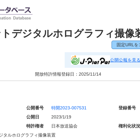
ントデジタルホログラフィ撮像
固定URLを
公開公報を見
開放特許情報登録日：
2025/11/14
公開番号
特開2023-007531
登録番号
公開日
2023/1/19
特許権者
日本放送協会
権利化状
ジタルホログラフィ撮像装置