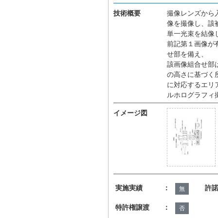
技術概要
撮像レンズから
像を撮像し、該
単一光束を結像
前記第１画像が
せ部を備え、
該画像組合せ部
の高さに基づく
に対応するエリ
ルホログラフィ
イメージ図
実施実績 ：
許
無
特許権譲渡 ：
否