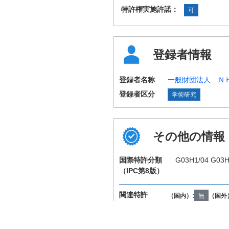
特許権実施許諾：
可
登録者情報
登録者名称
一般財団法人 Ｎ
登録者区分
学術研究
その他の情報
国際特許分類
G03H1/04 G03H
（IPC第8版）
関連特許
（国内）:
無
（国外