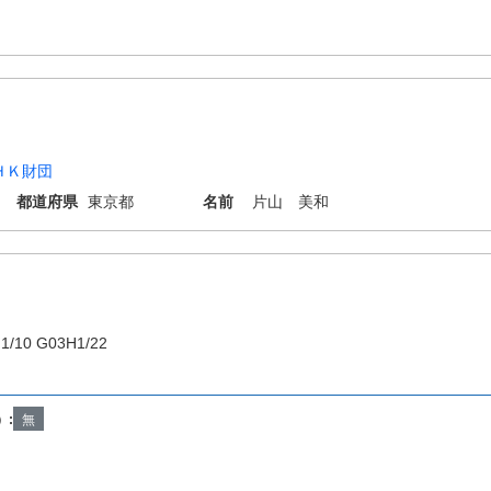
ＨＫ財団
都道府県
東京都
名前
片山 美和
1/10 G03H1/22
）:
無
Copyright © INPIT Rights Reserved