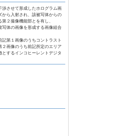
干渉させて形成したホログラム画
ズから入射され、該被写体からの
る第２撮像機能部とを有し、
被写体の画像を形成する画像組合
前記第１画像のうちコントラスト
第２画像のうち前記所定のエリア
徴とするインコヒーレントデジタ