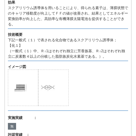
効果
スクアリリウム誘導体を用いることにより、得られる素子は、薄膜状態で
のキャリア移動度が向上してＦＦの値が改善され、結果としてエネルギー
変換効率が向上した、高効率な有機薄膜太陽電池を提供することができ
る。
技術概要
下記一般式（１）で表される化合物であるスクアリリウム誘導体；
【化１】
（一般式（１）中、Ｒ↓1はそれぞれ独立に芳香族基、Ｒ↓2はそれぞれ独
立に炭素数４以上の分岐した脂肪族炭化水素基である。）。
イメージ図
実施実績 ：
無
許諾実績 ：