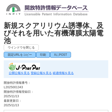
新規スクアリリウム誘導体、及
びそれを用いた有機薄膜太陽電
池
ウインドウを閉じる
固定URLをコピー
印刷
XにPOST
公開公報を見る
登録公報を見る
経過情報を見る
開放特許情報番号：
L2025001343
開放特許情報登録日：
2025/11/13
最新更新日：
2025/11/13