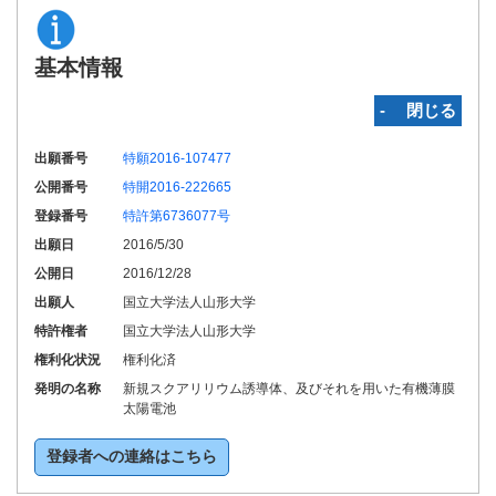
基本情報
‐ 閉じる
出願番号
特願2016-107477
公開番号
特開2016-222665
登録番号
特許第6736077号
出願日
2016/5/30
公開日
2016/12/28
出願人
国立大学法人山形大学
特許権者
国立大学法人山形大学
権利化状況
権利化済
発明の名称
新規スクアリリウム誘導体、及びそれを用いた有機薄膜
太陽電池
登録者への連絡はこちら