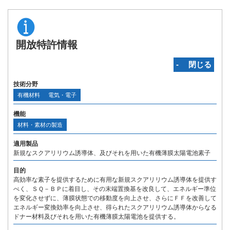
開放特許情報
‐ 閉じる
技術分野
有機材料
電気・電子
機能
材料・素材の製造
適用製品
新規なスクアリリウム誘導体、及びそれを用いた有機薄膜太陽電池素子
目的
高効率な素子を提供するために有用な新規スクアリリウム誘導体を提供す
べく、ＳＱ－ＢＰに着目し、その末端置換基を改良して、エネルギー準位
を変化させずに、薄膜状態での移動度を向上させ、さらにＦＦを改善して
エネルギー変換効率を向上させ、得られたスクアリリウム誘導体からなる
ドナー材料及びそれを用いた有機薄膜太陽電池を提供する。