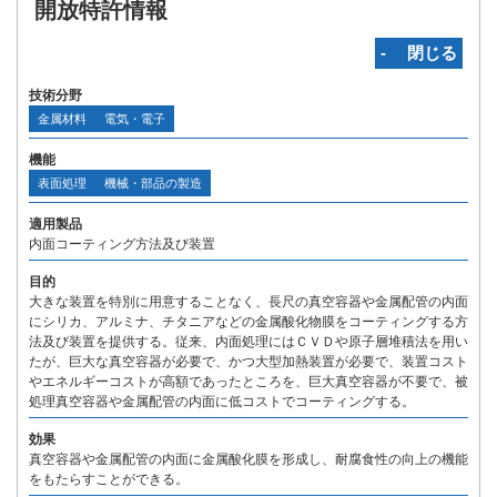
開放特許情報
‐ 閉じる
技術分野
金属材料
電気・電子
機能
表面処理
機械・部品の製造
適用製品
内面コーティング方法及び装置
目的
大きな装置を特別に用意することなく、長尺の真空容器や金属配管の内面
にシリカ、アルミナ、チタニアなどの金属酸化物膜をコーティングする方
法及び装置を提供する。従来、内面処理にはＣＶＤや原子層堆積法を用い
たが、巨大な真空容器が必要で、かつ大型加熱装置が必要で、装置コスト
やエネルギーコストが高額であったところを、巨大真空容器が不要で、被
処理真空容器や金属配管の内面に低コストでコーティングする。
効果
真空容器や金属配管の内面に金属酸化膜を形成し、耐腐食性の向上の機能
をもたらすことができる。