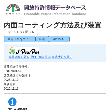
内面コーティング方法及び装置
ウインドウを閉じる
固定URLをコピー
印刷
XにPOST
公開公報を見る
登録公報を見る
経過情報を見る
開放特許情報番号：
L2025001341
開放特許情報登録日：
2025/11/13
最新更新日：
2025/11/13