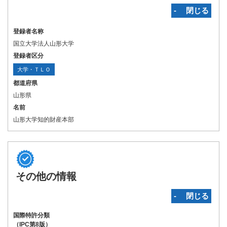
‐ 閉じる
登録者名称
国立大学法人山形大学
登録者区分
大学・ＴＬＯ
都道府県
山形県
名前
山形大学知的財産本部
その他の情報
‐ 閉じる
国際特許分類
（IPC第8版）