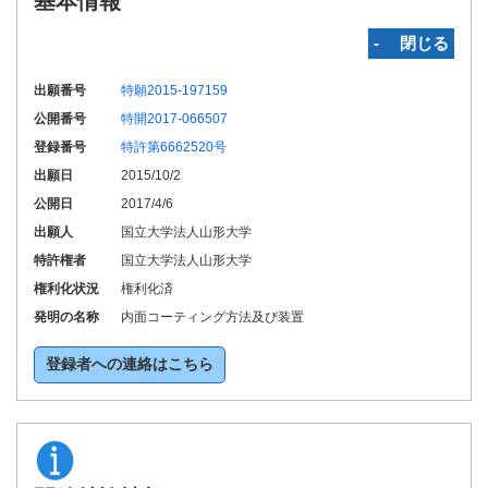
基本情報
‐ 閉じる
出願番号
特願2015-197159
公開番号
特開2017-066507
登録番号
特許第6662520号
出願日
2015/10/2
公開日
2017/4/6
出願人
国立大学法人山形大学
特許権者
国立大学法人山形大学
権利化状況
権利化済
発明の名称
内面コーティング方法及び装置
登録者への連絡はこちら