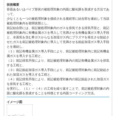
技術概要
容器あるいはパイプ形状の被処理対象の内面に酸化膜を形成する方法であ
って、
少なくとも一つの被処理対象を接続される接続管に結合部を連結して当該
被処理対象内を密閉状態とし、
前記結合部には、前記被処理対象内のガスを排気できる排気手段と、前記
被処理対象内に有機金属ガスを導入して充満させる有機金属ガス導入手段
と、水蒸気を含む希ガスからなる加湿ガス内にプラズマを発生させ励起さ
せたガスを前記被処理対象内に導入して充満させる励起加湿ガス導入手段
とを連結し、
（１）前記有機金属ガス導入手段により、前記被処理対象内に前記有機金
属ガスを導入する工程と、
（２）前記排気手段により、前記被処理対象内の前記有機金属ガスを排気
する工程と、
（３）前記励起加湿ガス導入手段により、前記被処理対象内に前記励起さ
れた加湿ガスを導入する工程と、
（４）前記排気手段により、前記被処理対象内の前記励起された加湿ガス
を排気する工程と、
を実行し、（１）～（４）の工程を繰り返すことで、前記被処理対象の内
面に酸化膜を形成することを特徴とする内面コーティング方法。
イメージ図