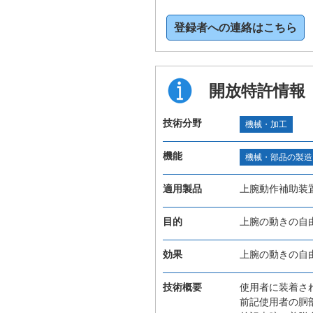
登録者への連絡はこちら
開放特許情報
技術分野
機械・加工
機能
機械・部品の製造
適用製品
上腕動作補助装
目的
上腕の動きの自
効果
上腕の動きの自
技術概要
使用者に装着さ
前記使用者の胴