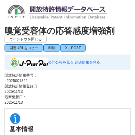
嗅覚受容体の応答感度増強剤
ウインドウを閉じる
固定URLをコピー
印刷
XにPOST
公開公報を見る
経過情報を見る
開放特許情報番号：
L2025001322
開放特許情報登録日：
2025/11/13
最新更新日：
2025/11/13
基本情報