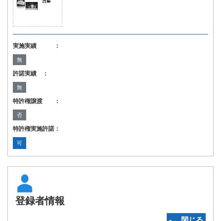
実施実績 ：
無
許諾実績 ：
無
特許権譲渡 ：
否
特許権実施許諾：
可
登録者情報
‐ 閉じる