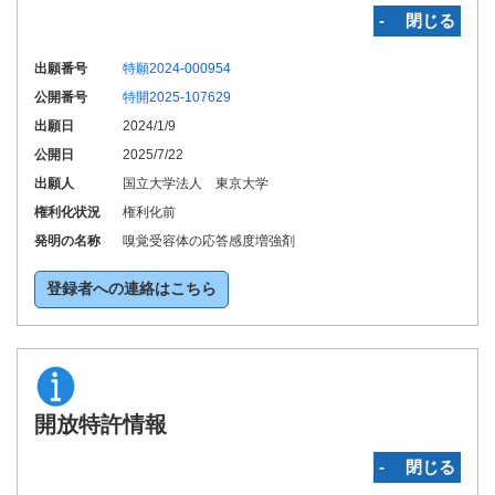
‐ 閉じる
出願番号
特願2024-000954
公開番号
特開2025-107629
出願日
2024/1/9
公開日
2025/7/22
出願人
国立大学法人 東京大学
権利化状況
権利化前
発明の名称
嗅覚受容体の応答感度増強剤
登録者への連絡はこちら
開放特許情報
‐ 閉じる