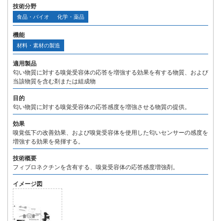
技術分野
食品・バイオ
化学・薬品
機能
材料・素材の製造
適用製品
匂い物質に対する嗅覚受容体の応答を増強する効果を有する物質、および
当該物質を含む剤または組成物
目的
匂い物質に対する嗅覚受容体の応答感度を増強させる物質の提供。
効果
嗅覚低下の改善効果、および嗅覚受容体を使用した匂いセンサーの感度を
増強する効果を発揮する。
技術概要
フィブロネクチンを含有する、嗅覚受容体の応答感度増強剤。
イメージ図