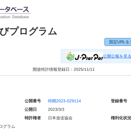
及びプログラム
固定URLを
公開公報を見
開放特許情報登録日：
2025/11/11
公開番号
特開2023-029114
登録番号
公開日
2023/3/3
特許権者
日本放送協会
権利化状
ログラム