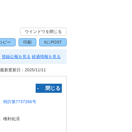
ウインドウを閉じる
コピー
印刷
XにPOST
る
登録公報を見る
経過情報を見る
最新更新日：
2025/11/11
‐ 閉じる
特許第7737266号
況
権利化済