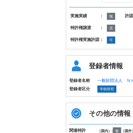
実施実績 ：
許
無
特許権譲渡 ：
否
特許権実施許諾：
可
登録者情報
登録者名称
一般財団法人 Ｎ
登録者区分
学術研究
その他の情報
国際特許分類
G03B15/02 H04