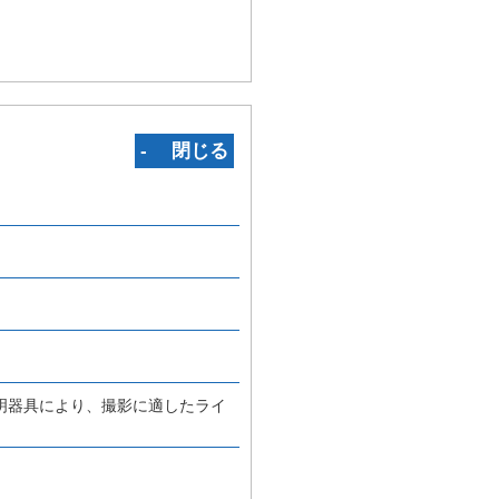
‐ 閉じる
。
明器具により、撮影に適したライ