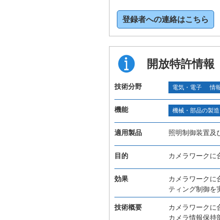
登録者への連絡はこちら
開放特許情報
技術分野
電気・電子
情
機能
機械・部品の製造
適用製品
照明制御装置及
目的
カメラワークに
効果
カメラワークに
ティング制御を
技術概要
カメラワークに
カメラ情報保持