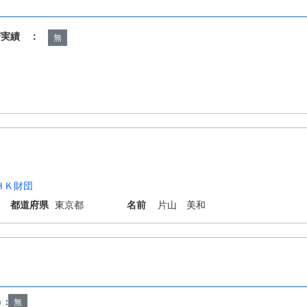
諾実績 ：
無
ＨＫ財団
都道府県
東京都
名前
片山 美和
N23/56 H04N23/60 H05B47/105 H05B47/175